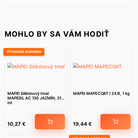
MOHLO BY SA VÁM HODIŤ
VÝHODNÁ DOPRAVA
MAPEI Silikónový tmel
MAPEI MAPECOAT I 24 B, 1 kg
MAPESIL AC 130 JAZMÍN, 310
ml
10,27
€
19,44
€