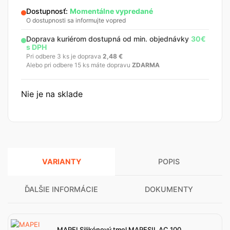
Dostupnosť:
Momentálne vypredané
O dostupnosti sa informujte vopred
Doprava kuriérom dostupná od min. objednávky
30€
s DPH
Pri odbere 3 ks je doprava
2,48
€
Alebo pri odbere 15 ks máte dopravu
ZDARMA
Nie je na sklade
VARIANTY
POPIS
ĎALŠIE INFORMÁCIE
DOKUMENTY
MAPEI Silikónový tmel MAPESIL AC 100