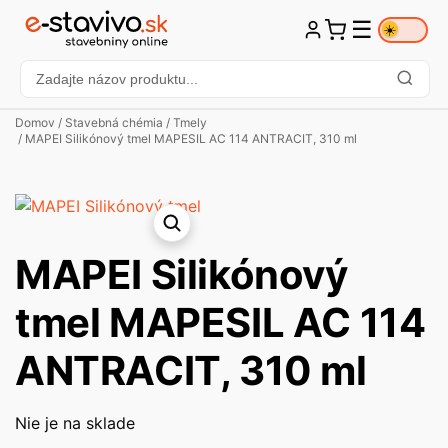
☰
☀️
Domov
/
Stavebná chémia
/
Tmely
/ MAPEI Silikónový tmel MAPESIL AC 114 ANTRACIT, 310 ml
MAPEI Silikónový
tmel MAPESIL AC 114
ANTRACIT, 310 ml
Nie je na sklade