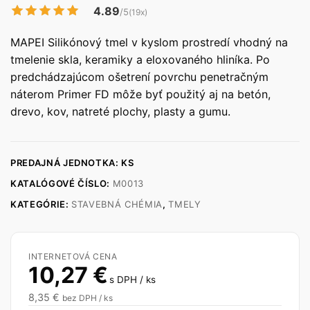
4.89
/5
(19x)
MAPEI Silikónový tmel v kyslom prostredí vhodný na
tmelenie skla, keramiky a eloxovaného hliníka. Po
predchádzajúcom ošetrení povrchu penetračným
náterom Primer FD môže byť použitý aj na betón,
drevo, kov, natreté plochy, plasty a gumu.
PREDAJNÁ JEDNOTKA: KS
KATALÓGOVÉ ČÍSLO:
M0013
KATEGÓRIE:
STAVEBNÁ CHÉMIA
,
TMELY
INTERNETOVÁ CENA
10,27
€
s DPH / ks
8,35
€
bez DPH / ks