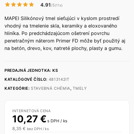
4.91
/5
(11x)
MAPEI Silikónový tmel sieťujúci v kyslom prostredí
vhodný na tmelenie skla, keramiky a eloxovaného
hliníka. Po predchádzajúcom ošetrení povrchu
penetračným náterom Primer FD môže byť použitý aj
na betón, drevo, kov, natreté plochy, plasty a gumu.
PREDAJNÁ JEDNOTKA: KS
KATALÓGOVÉ ČÍSLO:
4813142IT
KATEGÓRIE:
STAVEBNÁ CHÉMIA
,
TMELY
INTERNETOVÁ CENA
10,27
€
s DPH / ks
8,35
€
bez DPH / ks