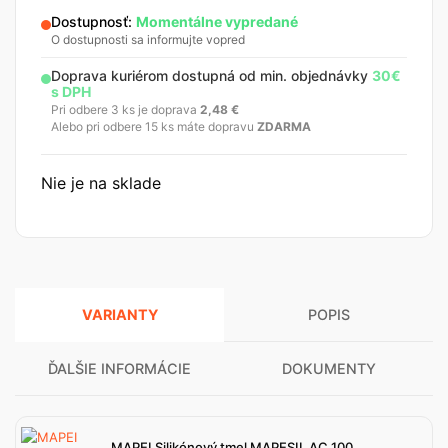
Dostupnosť:
Momentálne vypredané
O dostupnosti sa informujte vopred
Doprava kuriérom dostupná od min. objednávky
30€
s DPH
Pri odbere 3 ks je doprava
2,48
€
Alebo pri odbere 15 ks máte dopravu
ZDARMA
Nie je na sklade
VARIANTY
POPIS
ĎALŠIE INFORMÁCIE
DOKUMENTY
MAPEI Silikónový tmel MAPESIL AC 100