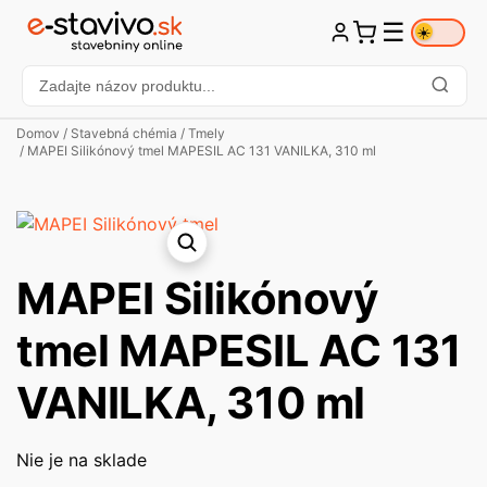
☰
☀️
Domov
/
Stavebná chémia
/
Tmely
/ MAPEI Silikónový tmel MAPESIL AC 131 VANILKA, 310 ml
MAPEI Silikónový
tmel MAPESIL AC 131
VANILKA, 310 ml
Nie je na sklade