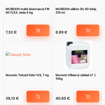
MUREXIN malta škárovacia FM
MUREXIN silikón SIL 60 biely,
60 FLEX, biela 4 kg
310 ml
7,52
€
8,89
€
Murexin Tekutá fólia 1 KS, 7 kg
Murexin Hĺbkový základ LF 1,
10kg
38,13
€
40,65
€