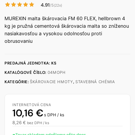
4.91
/5
(22x)
MUREXIN malta škárovacia FM 60 FLEX, hellbrown 4
kg je pružná cementová škárovacia malta so zníženou
nasiakavosťou a vysokou odolnosťou proti
obrusovaniu
PREDAJNÁ JEDNOTKA: KS
KATALÓGOVÉ ČÍSLO:
04MOPH
KATEGÓRIE:
ŠKÁROVACIE HMOTY
,
STAVEBNÁ CHÉMIA
INTERNETOVÁ CENA
10,16
€
s DPH / ks
8,26
€
bez DPH / ks
Tovar skladom odošleme ešte dnes