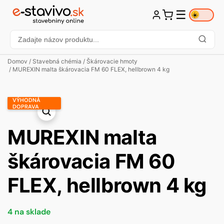
☰
☀️
Domov
/
Stavebná chémia
/
Škárovacie hmoty
/ MUREXIN malta škárovacia FM 60 FLEX, hellbrown 4 kg
VÝHODNÁ
DOPRAVA
MUREXIN malta
škárovacia FM 60
FLEX, hellbrown 4 kg
4 na sklade