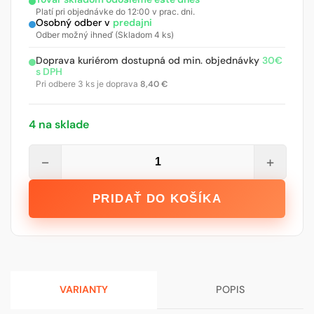
Platí pri objednávke do 12:00 v prac. dni.
Osobný odber v
predajni
Odber možný ihneď (Skladom 4 ks)
Doprava kuriérom dostupná od min. objednávky
30€
s DPH
Pri odbere 3 ks je doprava
8,40
€
4 na sklade
množstvo
−
+
MUREXIN
malta
PRIDAŤ DO KOŠÍKA
škárovacia
FM
60
FLEX,
hellbrown
VARIANTY
POPIS
4
kg