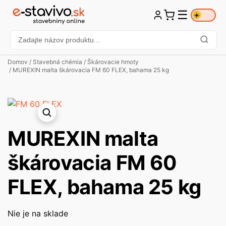
☰
☀️
Domov
/
Stavebná chémia
/
Škárovacie hmoty
/ MUREXIN malta škárovacia FM 60 FLEX, bahama 25 kg
MUREXIN malta
škárovacia FM 60
FLEX, bahama 25 kg
Nie je na sklade