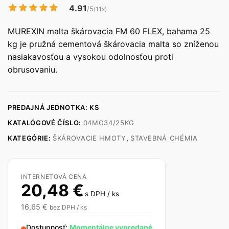
4.91
/5
(11x)
MUREXIN malta škárovacia FM 60 FLEX, bahama 25
kg je pružná cementová škárovacia malta so zníženou
nasiakavosťou a vysokou odolnosťou proti
obrusovaniu.
PREDAJNÁ JEDNOTKA: KS
KATALÓGOVÉ ČÍSLO:
04MO34/25KG
KATEGÓRIE:
ŠKÁROVACIE HMOTY
,
STAVEBNÁ CHÉMIA
INTERNETOVÁ CENA
20,48
€
s DPH / ks
16,65
€
bez DPH / ks
Dostupnosť:
Momentálne vypredané