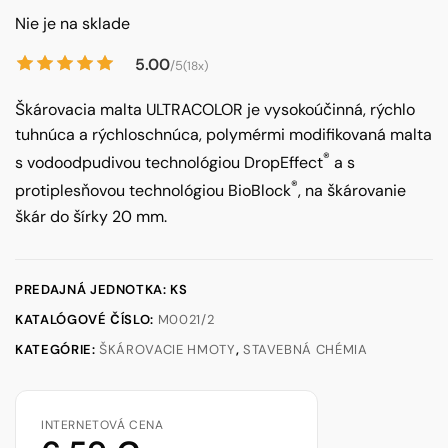
Nie je na sklade
5.00
/5
(18x)
Škárovacia malta ULTRACOLOR je vysokoúčinná, rýchlo
tuhnúca a rýchloschnúca, polymérmi modifikovaná malta
®
s vodoodpudivou technológiou DropEffect
a s
®
protiplesňovou technológiou BioBlock
, na škárovanie
škár do šírky 20 mm.
PREDAJNÁ JEDNOTKA: KS
KATALÓGOVÉ ČÍSLO:
M0021/2
KATEGÓRIE:
ŠKÁROVACIE HMOTY
,
STAVEBNÁ CHÉMIA
INTERNETOVÁ CENA