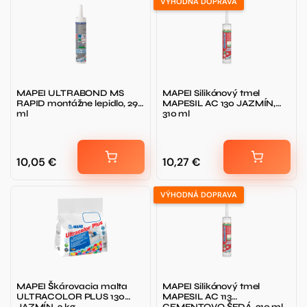
VÝHODNÁ DOPRAVA
MAPEI ULTRABOND MS
MAPEI Silikónový tmel
RAPID montážne lepidlo, 290
MAPESIL AC 130 JAZMÍN,
ml
310 ml
10,05
€
10,27
€
VÝHODNÁ DOPRAVA
MAPEI Škárovacia malta
MAPEI Silikónový tmel
ULTRACOLOR PLUS 130
MAPESIL AC 113