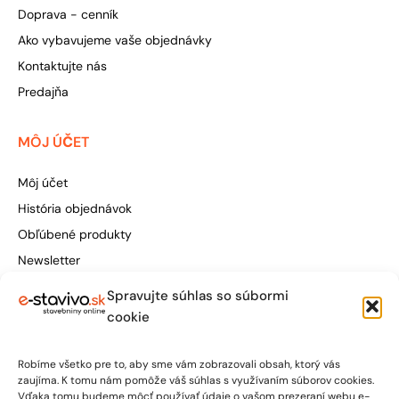
Doprava - cenník
Ako vybavujeme vaše objednávky
Kontaktujte nás
Predajňa
MÔJ ÚČET
Môj účet
História objednávok
Obľúbené produkty
Newsletter
Spravujte súhlas so súbormi
Štúrova 155, 949 01 Nitra
cookie
obchod@e-stavivo.sk
Robíme všetko pre to, aby sme vám zobrazovali obsah, ktorý vás
+421 948 906 050
zaujíma. K tomu nám pomôže váš súhlas s využívaním súborov cookies.
Vďaka tomu budeme môcť používať údaje o vašom prezeraní webu e-