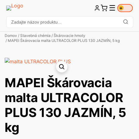
☰
☀️
Domov
/
Stavebná chémia
/
Škárovacie hmoty
/ MAPEI Škárovacia malta ULTRACOLOR PLUS 130 JAZMÍN, 5 kg
MAPEI Škárovacia
malta ULTRACOLOR
PLUS 130 JAZMÍN, 5
kg