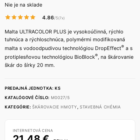
Nie je na sklade
4.86
/5
(7x)
Malta ULTRACOLOR PLUS je vysokoúčinná, rýchlo
tuhnúca a rýchloschnúca, polymérmi modifikovaná
®
malta s vodoodpudivou technológiou DropEffect
a s
®
protiplesňovou technológiou BioBlock
, na škárovanie
škár do šírky 20 mm.
PREDAJNÁ JEDNOTKA: KS
KATALÓGOVÉ ČÍSLO:
M0027/5
KATEGÓRIE:
ŠKÁROVACIE HMOTY
,
STAVEBNÁ CHÉMIA
INTERNETOVÁ CENA
21,48
€