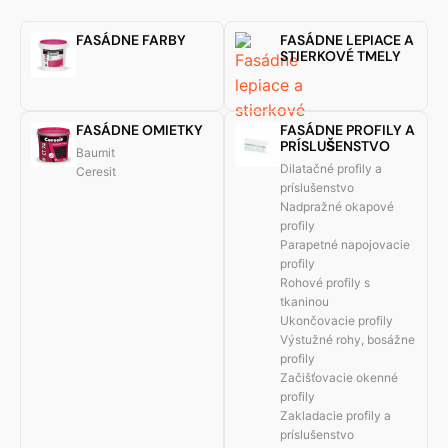
FASÁDNE FARBY
FASÁDNE LEPIACE A
STIERKOVÉ TMELY
FASÁDNE OMIETKY
FASÁDNE PROFILY A
PRÍSLUŠENSTVO
Baumit
Dilatačné profily a
Ceresit
príslušenstvo
Nadpražné okapové
profily
Parapetné napojovacie
profily
Rohové profily s
tkaninou
Ukončovacie profily
Výstužné rohy, bosážne
profily
Začišťovacie okenné
profily
Zakladacie profily a
príslušenstvo