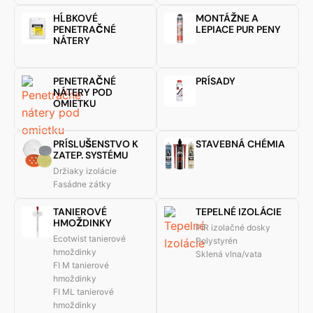
HĹBKOVÉ
MONTÁŽNE A
PENETRAČNÉ
LEPIACE PUR PENY
NÁTERY
PENETRAČNÉ
PRÍSADY
NÁTERY POD
OMIETKU
PRÍSLUŠENSTVO K
STAVEBNÁ CHÉMIA
ZATEP. SYSTÉMU
Držiaky izolácie
Fasádne zátky
TANIEROVÉ
TEPELNÉ IZOLÁCIE
HMOŽDINKY
PIR izolačné dosky
Ecotwist tanierové
Polystyrén
hmoždinky
Sklená vlna/vata
FI M tanierové
hmoždinky
FI ML tanierové
hmoždinky