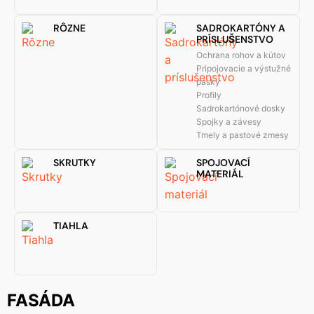
RÔZNE
SADROKARTÓNY A
PRÍSLUŠENSTVO
Ochrana rohov a kútov
Pripojovacie a výstužné
pásky
Profily
Sadrokartónové dosky
Spojky a závesy
Tmely a pastové zmesy
SKRUTKY
SPOJOVACÍ
MATERIÁL
TIAHLA
FASÁDA