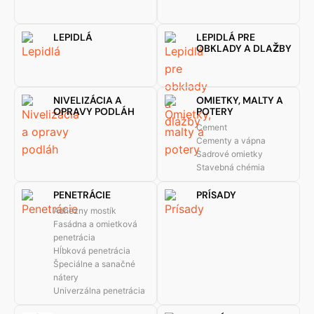
LEPIDLÁ
LEPIDLÁ PRE
OBKLADY A DLAŽBY
NIVELIZÁCIA A
OMIETKY, MALTY A
OPRAVY PODLÁH
POTERY
Cement
Cementy a vápna
Sadrové omietky
Stavebná chémia
PENETRÁCIE
PRÍSADY
Adhézny mostík
Fasádna a omietková
penetrácia
Hĺbková penetrácia
Špeciálne a sanačné
nátery
Univerzálna penetrácia