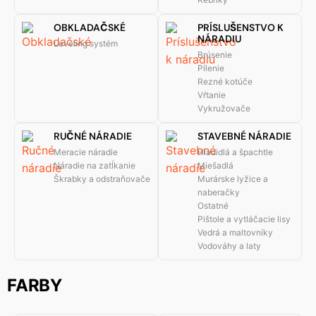
OBKLADAČSKÉ
PRÍSLUŠENSTVO K
NÁRADIU
Leveling systém
Brúsenie
Pílenie
Rezné kotúče
Vŕtanie
Vykružovače
RUČNÉ NÁRADIE
STAVEBNÉ NÁRADIE
Meracie náradie
Hladidlá a špachtle
Náradie na zatĺkanie
Miešadlá
Škrabky a odstraňovače
Murárske lyžice a
naberačky
Ostatné
Pištole a vytláčacie lisy
Vedrá a maltovníky
Vodováhy a laty
FARBY