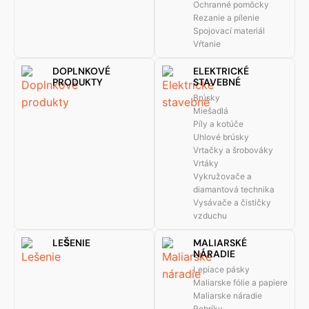
Ochranné pomôcky
Rezanie a pílenie
Spojovací materiál
Vŕtanie
DOPLNKOVÉ
ELEKTRICKÉ
PRODUKTY
STAVEBNÉ
Brúsky
Miešadlá
Píly a kotúče
Uhlové brúsky
Vrtačky a šrobováky
Vrtáky
Vykružovače a
diamantová technika
Vysávače a čističky
vzduchu
LEŠENIE
MALIARSKÉ
NÁRADIE
Lepiace pásky
Maliarske fólie a papiere
Maliarske náradie
Rebríky