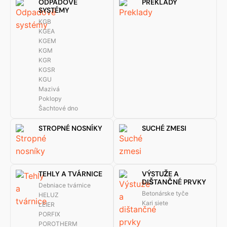
ODPADOVÉ
PREKLADY
SYSTÉMY
KGB
KGEA
KGEM
KGM
KGR
KGSR
KGU
Mazivá
Poklopy
Šachtové dno
STROPNÉ NOSNÍKY
SUCHÉ ZMESI
TEHLY A TVÁRNICE
VÝSTUŽE A
DIŠTANČNÉ PRVKY
Debniace tvárnice
Betonárske tyče
HELUZ
Kari siete
LEIER
PORFIX
POROTHERM