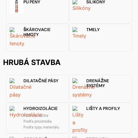
PU PENY
SILIKÓNY
ŠKÁROVACIE
TMELY
HMOTY
HRUBÁ STAVBA
DILATAČNÉ PÁSY
DRENÁŽNE
SYSTÉMY
HYDROIZOLÁCIE
LIŠTY A PROFILY
Podľa použitia
Podľa prostredia
Podľa typu materiálu