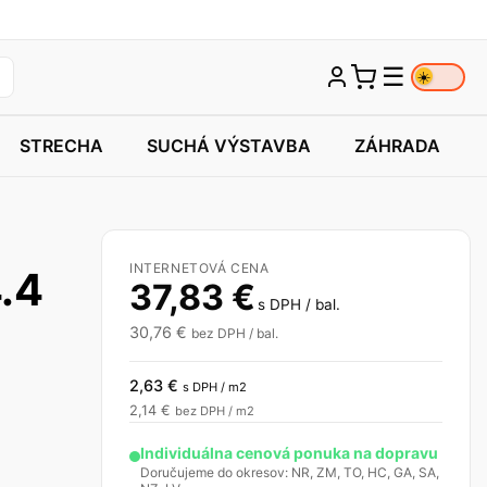
☰
☀️
STRECHA
SUCHÁ VÝSTAVBA
ZÁHRADA
INTERNETOVÁ CENA
4.4
37,83
€
s DPH / bal.
30,76
€
bez DPH / bal.
2,63
€
s DPH / m2
2,14
€
bez DPH / m2
Individuálna cenová ponuka na dopravu
Doručujeme do okresov: NR, ZM, TO, HC, GA, SA,