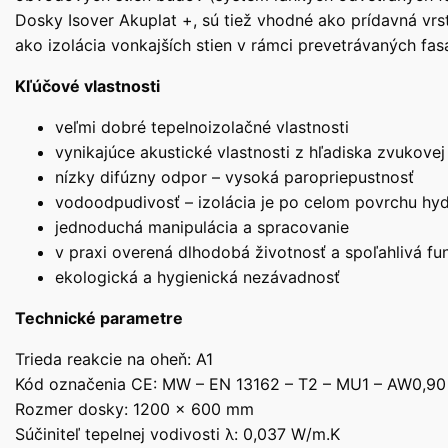
Dosky Isover Akuplat +, sú tiež vhodné ako prídavná vrs
ako izolácia vonkajších stien v rámci prevetrávaných f
Kľúčové vlastnosti
veľmi dobré tepelnoizolačné vlastnosti
vynikajúce akustické vlastnosti z hľadiska zvukovej 
nízky difúzny odpor – vysoká paropriepustnosť
vodoodpudivosť – izolácia je po celom povrchu hy
jednoduchá manipulácia a spracovanie
v praxi overená dlhodobá životnosť a spoľahlivá fu
ekologická a hygienická nezávadnosť
Technické parametre
Trieda reakcie na oheň: A1
Kód označenia CE: MW – EN 13162 – T2 – MU1 – AW0,90
Rozmer dosky: 1200 x 600 mm
Súčiniteľ tepelnej vodivosti λ: 0,037 W/m.K