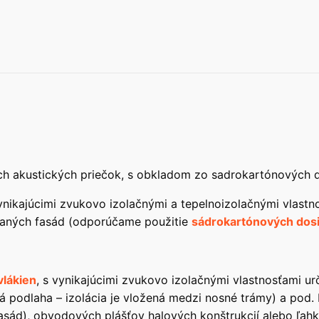
ých akustických priečok, s obkladom zo sadrokartónových d
ynikajúcimi zvukovo izolačnými a tepelnoizolačnými vlastno
vaných fasád (odporúčame použitie
sádrokartónových dosi
vlákien
, s vynikajúcimi zvukovo izolačnými vlastnosťami u
 podlaha – izolácia je vložená medzi nosné trámy) a pod. 
sád), obvodových plášťov halových konštrukcií alebo ľahk