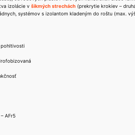
tva izolácie v
šikmých strechách
(prekrytie krokiev – druh
asádnych, systémov s izolantom kladeným do roštu (max. v
pohltivosti
drofobizovaná
nkčnosť
 – AFr5