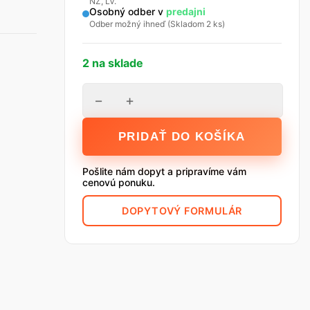
NZ, LV.
Osobný odber v
predajni
Odber možný ihneď (Skladom 2 ks)
2 na sklade
množstvo
−
+
Isover
Akuplat
PRIDAŤ DO KOŠÍKA
+
50,
Pošlite nám dopyt a pripravíme vám
14.4
cenovú ponuku.
m2/bal.
DOPYTOVÝ FORMULÁR