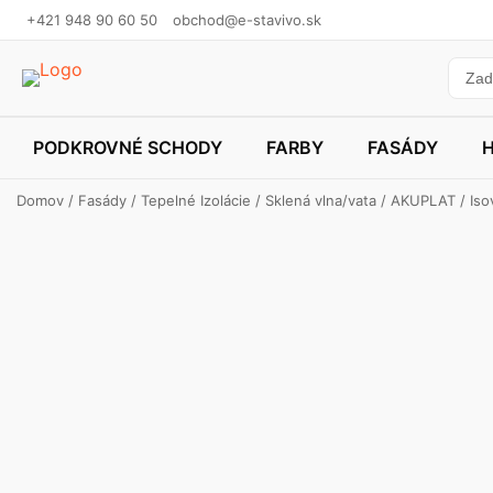
+421 948 90 60 50
obchod@e-stavivo.sk
PODKROVNÉ SCHODY
FARBY
FASÁDY
Domov
/
Fasády
/
Tepelné Izolácie
/
Sklená vlna/vata
/
AKUPLAT
/ Iso