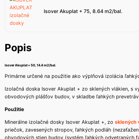
Isover Akuplat + 75, 8.64 m2/bal.
Popis
Isover Akuplat + 50, 14.4 m2/bal.
Primárne určené na použitie ako výplňová izolácia ľahk
Izolačná doska Isover Akuplat + zo sklených vlákien, s v
obvodových plášťov budov, v skladbe ľahkých prevetrá
Použitie
Minerálne izolačné dosky Isover Akuplat +, zo
sklených 
priečok, zavesených stropov, ľahkých podláh (nezaťažená
obvodových stien budov (systém ľahkých odvetraných fa