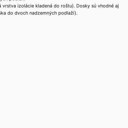
á vrstva izolácie kladená do roštu). Dosky sú vhodné aj
ýška do dvoch nadzemných podlaží).