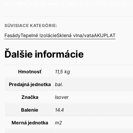
minerálna izolácia, tepelná izolácia, akustická izolácia, s
SÚVISIACE KATEGÓRIE:
Fasády
Tepelné Izolácie
Sklená vlna/vata
AKUPLAT
Ďalšie informácie
Hmotnosť
11,5 kg
Predajná jednotka
bal.
Značka
Isover
Balenie
14.4
Merná jednotka
m2