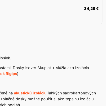
34,29
€
osiek.
sťami. Dosky Isover Akuplat + slúžia ako izolácia
ek Rigips
).
rčené na
akustickú izoláciu
ľahkých sadrokartónových
Izolačné dosky možné použiť aj ako tepelnú izoláciu
ých podláh.