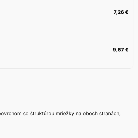
7,26
€
9,67
€
ovrchom so štruktúrou mriežky na oboch stranách,