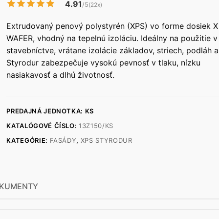
4.91
/5
(22x)
Extrudovaný penový polystyrén (XPS) vo forme dosiek 
WAFER, vhodný na tepelnú izoláciu. Ideálny na použitie v
stavebníctve, vrátane izolácie základov, striech, podláh a
Styrodur zabezpečuje vysokú pevnosť v tlaku, nízku
nasiakavosť a dlhú životnosť.
PREDAJNÁ JEDNOTKA: KS
KATALÓGOVÉ ČÍSLO:
13Z150/KS
KATEGÓRIE:
FASÁDY
,
XPS STYRODUR
KUMENTY