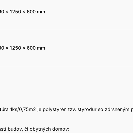
60 x 1250 x 600 mm
80 x 1250 x 600 mm
a 1ks/0,75m2 je polystyrén tzv. styrodur so zdrsneným p
astí budov, či obytných domov: