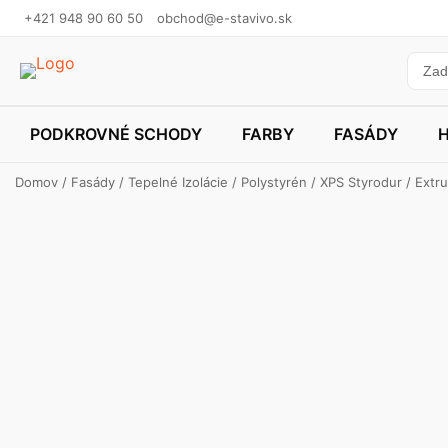
+421 948 90 60 50
obchod@e-stavivo.sk
PODKROVNÉ SCHODY
FARBY
FASÁDY
Domov
/
Fasády
/
Tepelné Izolácie
/
Polystyrén
/
XPS Styrodur
/ Extr