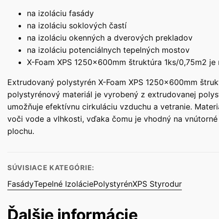
na izoláciu fasády
na izoláciu soklových častí
na izoláciu okenných a dverových prekladov
na izoláciu potenciálnych tepelných mostov
X-Foam XPS 1250x600mm štruktúra 1ks/0,75m2 je mo
Extrudovaný polystyrén X-Foam XPS 1250x600mm štruktúra
polystyrénový materiál je vyrobený z extrudovanej polyst
umožňuje efektívnu cirkuláciu vzduchu a vetranie. Mater
voči vode a vlhkosti, vďaka čomu je vhodný na vnútorné 
plochu.
SÚVISIACE KATEGÓRIE:
Fasády
Tepelné Izolácie
Polystyrén
XPS Styrodur
Ďalšie informácie