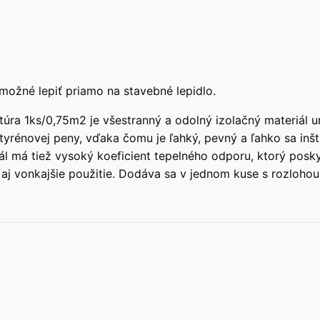
žné lepiť priamo na stavebné lepidlo.
 1ks/0,75m2 je všestranný a odolný izolačný materiál urč
yrénovej peny, vďaka čomu je ľahký, pevný a ľahko sa inštal
iál má tiež vysoký koeficient tepelného odporu, ktorý pos
aj vonkajšie použitie. Dodáva sa v jednom kuse s rozlohou