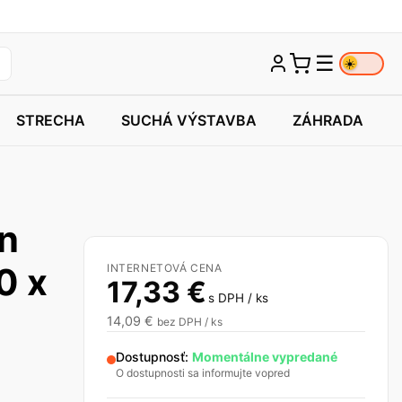
☰
☀️
STRECHA
SUCHÁ VÝSTAVBA
ZÁHRADA
n
0 x
INTERNETOVÁ CENA
17,33
€
s DPH / ks
14,09
€
bez DPH / ks
Dostupnosť:
Momentálne vypredané
O dostupnosti sa informujte vopred