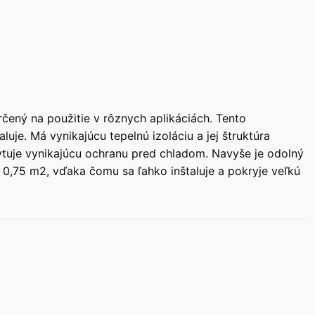
ený na použitie v rôznych aplikáciách. Tento
uje. Má vynikajúcu tepelnú izoláciu a jej štruktúra
kytuje vynikajúcu ochranu pred chladom. Navyše je odolný
 0,75 m2, vďaka čomu sa ľahko inštaluje a pokryje veľkú