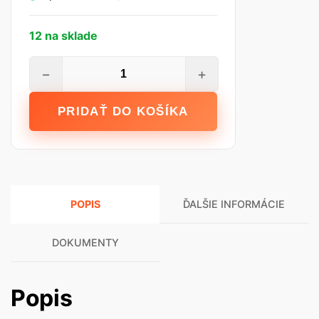
12 na sklade
množstvo
−
+
ESMAL
Plus
PRIDAŤ DO KOŠÍKA
interiérová
farba
25
kg
POPIS
ĎALŠIE INFORMÁCIE
DOKUMENTY
Popis