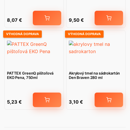
8,07
€
9,50
€
VÝHODNÁ DOPRAVA
VÝHODNÁ DOPRAVA
PATTEX GreenQ pištoľová
Akrylový tmel na sádrokartón
EKO Pena, 750ml
Den Braven 280 ml
5,23
€
3,10
€