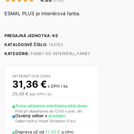
4.89
/5
(19x)
ESMAL PLUS je interiérová farba.
PREDAJNÁ JEDNOTKA: KS
KATALÓGOVÉ ČÍSLO:
143103
KATEGÓRIE:
FARBY DO INTERIÉRU
,
FARBY
INTERNETOVÁ CENA
31,36
€
s DPH / ks
25,49
€
bez DPH / ks
Tovar skladom odošleme ešte dnes
Platí pri objednávke do 12:00 v prac. dni.
Osobný odber v
predajni
Odber možný ihneď (Skladom 12 ks)
Doprava už od
11,30
€
(s DPH)