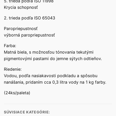
5. trieda podľa ISO 11998
Krycia schopnosť
2. trieda podľa ISO 65043
Paropriepustnosť
výborná paropriepustnosť
Farba:
Matná biela, s možnosťou tónovania tekutými
pigmentovými pastami do jemne sýtych odtieňov.
Riedenie:
Vodou, podľa nasiakavosti podkladu a spôsobu
nanášania, pridaním cca 0,3 litra vody na 1 kg farby.
(24ks/paleta)
SÚVISIACE KATEGÓRIE: