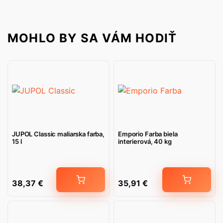
MOHLO BY SA VÁM HODIŤ
JUPOL Classic maliarska farba,
Emporio Farba biela
15 l
interierová, 40 kg
38,37
€
35,91
€