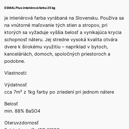
ESMAL Plus interiérová farba 25 kg
je interiérová farba vyrábaná na Slovensku. Používa sa
na vnútorné maľovanie tých stien a stropov, pri
ktorých sa vyžaduje vyššia belosť a vynikajúca krycia
schopnosť náteru. Jej stredne vysoká kvalita otvára
dvere k širokému využitiu – napríklad v bytoch,
kanceláriách, domoch, spoločných priestoroch a
podobne.
Vlastnosti:
Výdatnosť
cca 7m² z 1kg farby po zriedení pri jednom nátere
Belosť
min. 88% BaSO4
Oteruvzdornosť