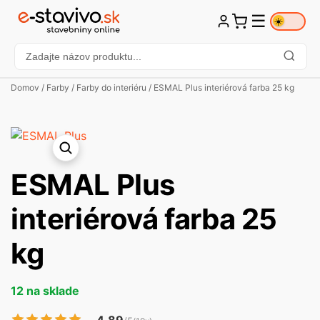
☰
☀️
Domov
/
Farby
/
Farby do interiéru
/ ESMAL Plus interiérová farba 25 kg
ESMAL Plus
interiérová farba 25
kg
12 na sklade