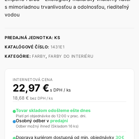
s mimoriadnou trvanlivosťou a odolnosťou, riediteľný
vodou
PREDAJNÁ JEDNOTKA: KS
KATALÓGOVÉ ČÍSLO:
1431E1
KATEGÓRIE:
FARBY
,
FARBY DO INTERIÉRU
INTERNETOVÁ CENA
22,97
€
s DPH / ks
18,68
€
bez DPH / ks
Tovar skladom odošleme ešte dnes
Platí pri objednávke do 12:00 v prac. dni.
Osobný odber v
predajni
Odber možný ihneď (Skladom 16 ks)
Doprava kuriérom dostupná od min. objednávky
30€