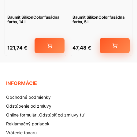
Baumit SilikonColor fasádna
Baumit SilikonColor fasádna
farba, 14 l
farba, 5 l
121,74
€
47,48
€
INFORMÁCIE
Obchodné podmienky
Odstúpenie od zmluvy
Online formulár „Odstúpiť od zmluvy tu“
Reklamačný poriadok
Vrátenie tovaru