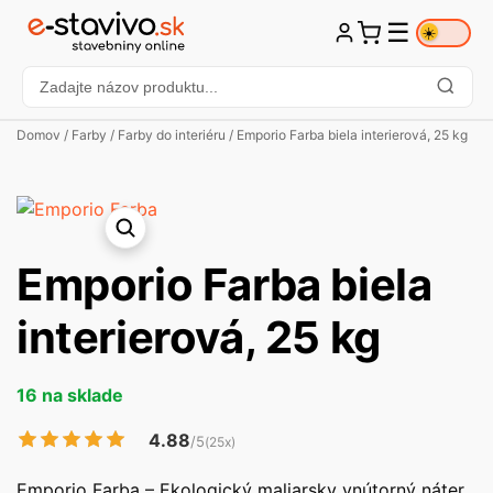
☰
☀️
Domov
/
Farby
/
Farby do interiéru
/ Emporio Farba biela interierová, 25 kg
Emporio Farba biela
interierová, 25 kg
16 na sklade
4.88
/5
(25x)
Emporio Farba – Ekologický maliarsky vnútorný náter