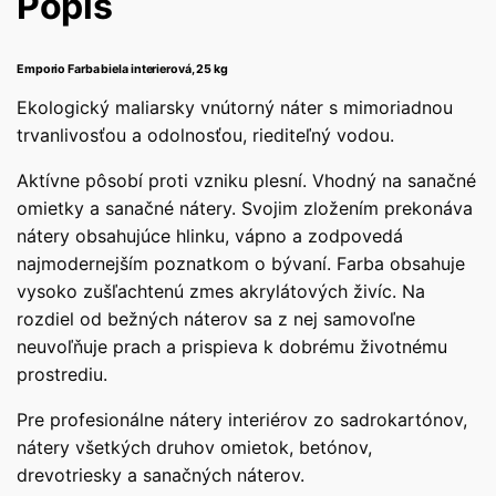
Popis
Emporio Farba biela interierová, 25 kg
Ekologický maliarsky vnútorný náter s mimoriadnou
trvanlivosťou a odolnosťou, riediteľný vodou.
Aktívne pôsobí proti vzniku plesní. Vhodný na sanačné
omietky a sanačné nátery. Svojim zložením prekonáva
nátery obsahujúce hlinku, vápno a zodpovedá
najmodernejším poznatkom o bývaní. Farba obsahuje
vysoko zušľachtenú zmes akrylátových živíc. Na
rozdiel od bežných náterov sa z nej samovoľne
neuvoľňuje prach a prispieva k dobrému životnému
prostrediu.
Pre profesionálne nátery interiérov zo sadrokartónov,
nátery všetkých druhov omietok, betónov,
drevotriesky a sanačných náterov.