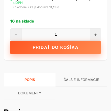
s DPH
Pri odbere 2 ks je doprava
11,19
€
16 na sklade
množstvo
−
+
Emporio
Farba
PRIDAŤ DO KOŠÍKA
biela
interierová,
25
kg
POPIS
ĎALŠIE INFORMÁCIE
DOKUMENTY