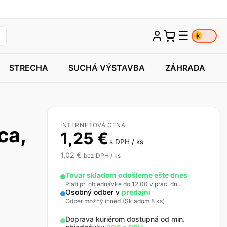
☰
☀️
STRECHA
SUCHÁ VÝSTAVBA
ZÁHRADA
INTERNETOVÁ CENA
ca,
1,25
€
s DPH / ks
1,02
€
bez DPH / ks
Tovar skladom odošleme ešte dnes
Platí pri objednávke do 12:00 v prac. dni.
Osobný odber v
predajni
Odber možný ihneď (Skladom 8 ks)
Doprava kuriérom dostupná od min.