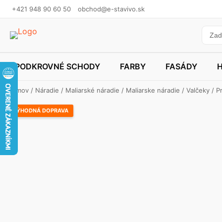
+421 948 90 60 50
obchod@e-stavivo.sk
PODKROVNÉ SCHODY
FARBY
FASÁDY
Domov
/
Náradie
/
Maliarské náradie
/
Maliarske náradie
/
Valčeky
/
P
VÝHODNÁ DOPRAVA