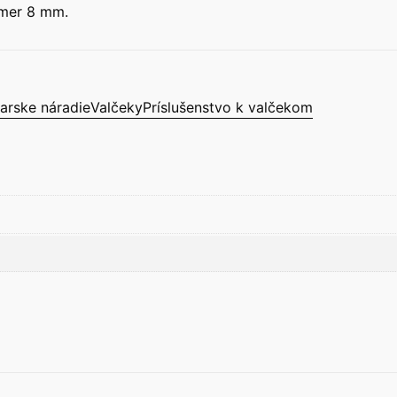
emer 8 mm.
iarske náradie
Valčeky
Príslušenstvo k valčekom