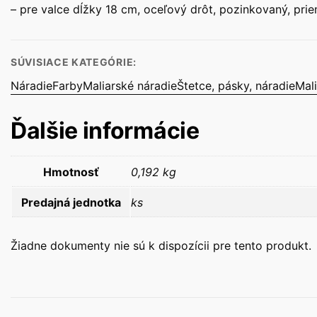
– pre valce dĺžky 18 cm, oceľový drôt, pozinkovaný, pri
SÚVISIACE KATEGÓRIE:
Náradie
Farby
Maliarské náradie
Štetce, pásky, náradie
Mal
Ďalšie informácie
Hmotnosť
0,192 kg
Predajná jednotka
ks
Žiadne dokumenty nie sú k dispozícii pre tento produkt.