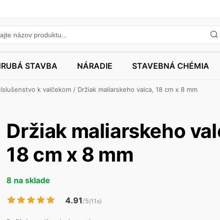
HRUBÁ STAVBA
NÁRADIE
STAVEBNÁ CHÉMIA
ríslušenstvo k valčekom
/ Držiak maliarskeho valca, 18 cm x 8 mm
Držiak maliarskeho val
18 cm x 8 mm
8 na sklade
4.91
/5
(11x)