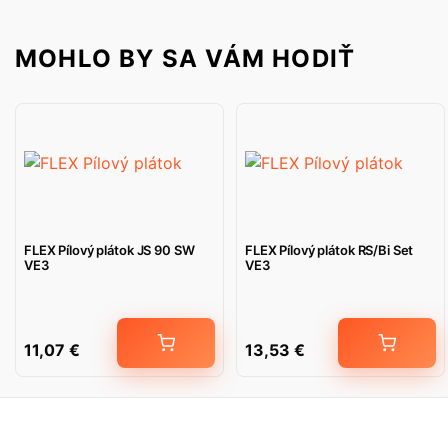
MOHLO BY SA VÁM HODIŤ
FLEX Pílový plátok JS 90 SW
FLEX Pílový plátok RS/Bi Set
VE3
VE3
11,07
€
13,53
€