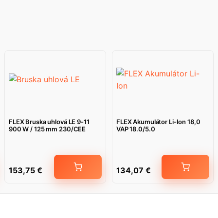
FLEX Bruska uhlová LE 9-11
FLEX Akumulátor Li-Ion 18,0
900 W / 125 mm 230/CEE
VAP 18.0/5.0
153,75
€
134,07
€