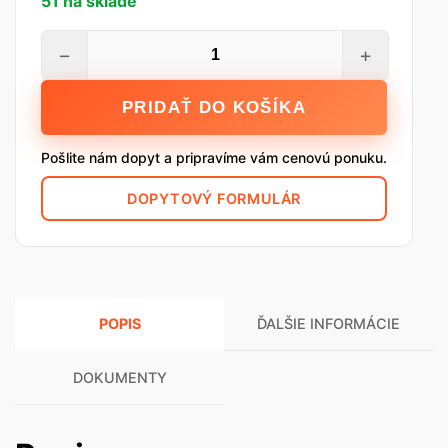
51 na sklade
množstvo
−
+
Baumit
Lepiaca
PRIDAŤ DO KOŠÍKA
malta
PaneloFix,
Pošlite nám dopyt a pripravíme vám cenovú ponuku.
25
kg
DOPYTOVÝ FORMULÁR
POPIS
ĎALŠIE INFORMÁCIE
DOKUMENTY