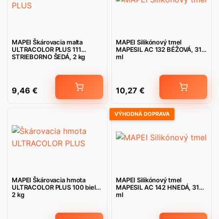
MAPEI Škárovacia malta
MAPEI Silikónový tmel
ULTRACOLOR PLUS 111
MAPESIL AC 132 BÉŽOVÁ, 310
STRIEBORNO ŠEDÁ, 2 kg
ml
9,46
€
10,27
€
VÝHODNÁ DOPRAVA
MAPEI Škárovacia hmota
MAPEI Silikónový tmel
ULTRACOLOR PLUS 100 biela,
MAPESIL AC 142 HNEDÁ, 310
2 kg
ml