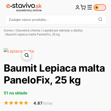
☰
☀️
Domov
/
Stavebná chémia
/
Lepidlá pre obklady a dlažby
/ Baumit Lepiaca malta PaneloFix, 25 kg
Baumit Lepiaca malta
PaneloFix, 25 kg
51 na sklade
4.87
/5
(15x)