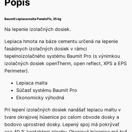
Popis
Baumit Lepiaca malta PaneloFix, 25 kg
Na lepenie izolačných dosiek.
Lepiaca hmota na báze cementu určená na lepenie
fasádnych izolačných dosiek v rámci
tepelnoizolačného systému Baumit Pro (s výnimkou
izolačných dosiek openTherm, open reflect, XPS a EPS
Perimeter).
Lepiaca malta
Súčasť systému Baumit Pro
Ekonomicky výhodná
Pri lepení izolačných dosiek nanášať lepiacu maltu v
tvare okrajovej húsenice po celom obvode dosky a
bodovo uprostred dosky. Lepený spoj má pokrývať
cca 40 % kontaktnej plochy. Okrajová húsenica má byť