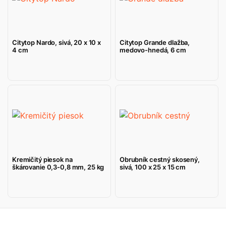
Citytop Nardo, sivá, 20 x 10 x
Citytop Grande dlažba,
4 cm
medovo-hnedá, 6 cm
Kremičitý piesok na
Obrubník cestný skosený,
škárovanie 0,3-0,8 mm, 25 kg
sivá, 100 x 25 x 15 cm