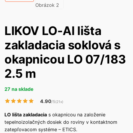
LIKOV LO-Al lišta
zakladacia soklová s
okapnicou LO 07/183
2.5 m
27 na sklade
4.90
/5
(21x)
LO lišta zakladacia
s okapnicou na založenie
tepelnoizolačných dosiek do roviny v kontaktnom
zatepľovacom systéme – ETICS.