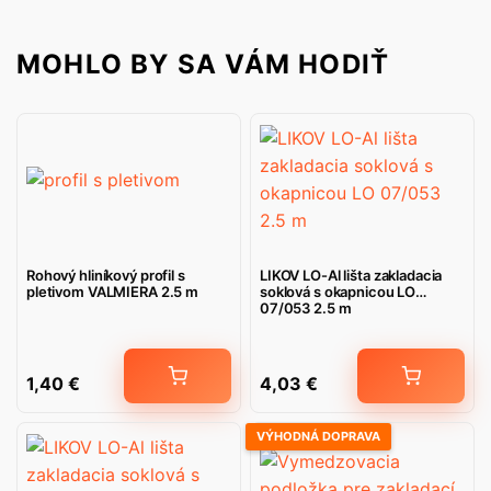
MOHLO BY SA VÁM HODIŤ
Rohový hliníkový profil s
LIKOV LO-Al lišta zakladacia
pletivom VALMIERA 2.5 m
soklová s okapnicou LO
07/053 2.5 m
1,40
€
4,03
€
VÝHODNÁ DOPRAVA