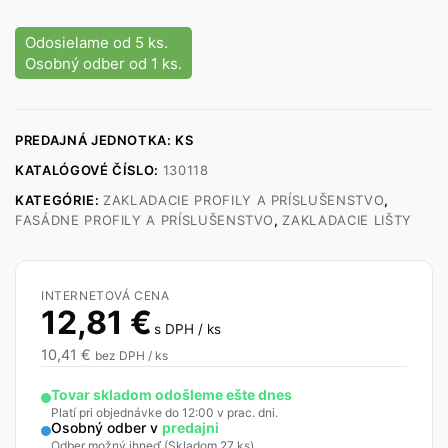
Odosielame od 5 ks.
Osobný odber od 1 ks.
PREDAJNÁ JEDNOTKA: KS
KATALÓGOVÉ ČÍSLO:
130118
KATEGÓRIE:
ZAKLADACIE PROFILY A PRÍSLUŠENSTVO
,
FASÁDNE PROFILY A PRÍSLUŠENSTVO
,
ZAKLADACIE LIŠTY
INTERNETOVÁ CENA
12,81
€
s DPH / ks
10,41
€
bez DPH / ks
Tovar skladom odošleme ešte dnes
Platí pri objednávke do 12:00 v prac. dni.
Osobný odber v
predajni
Odber možný ihneď (Skladom 27 ks)