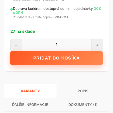
Doprava kuriérom dostupná od min. objednávky
30€
s DPH
Pri odbere 3 ks máte dopravu
ZDARMA
27 na sklade
množstvo
−
+
LIKOV
LO-
PRIDAŤ DO KOŠÍKA
Al
lišta
zakladacia
soklová
s
VARIANTY
POPIS
okapnicou
LO
07/183
ĎALŠIE INFORMÁCIE
DOKUMENTY (1)
2.5