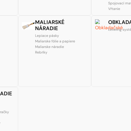
Spojovací mat
Vŕtanie
MALIARSKÉ
OBKLAD
NÁRADIE
Leveling sys
Lepiace pásky
Maliarske fólie a papiere
Maliarske náradie
Rebríky
ADIE
eračky
y