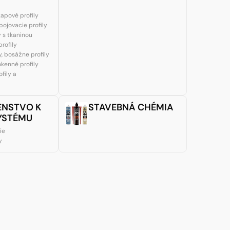
apové profily
ojovacie profily
y s tkaninou
rofily
, bosážne profily
okenné profily
fily a
ENSTVO K
STAVEBNÁ CHÉMIA
SYSTÉMU
ie
y