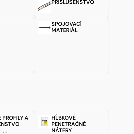
PRÍSLUŠENSTVO
SPOJOVACÍ
MATERIÁL
 PROFILY A
HĹBKOVÉ
ENSTVO
PENETRAČNÉ
NÁTERY
ily a