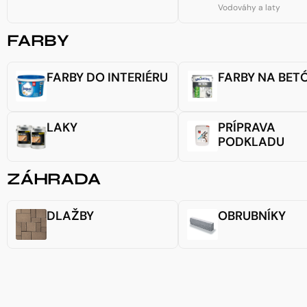
Vodováhy a laty
FARBY
FARBY DO INTERIÉRU
FARBY NA BET
LAKY
PRÍPRAVA
PODKLADU
ZÁHRADA
DLAŽBY
OBRUBNÍKY