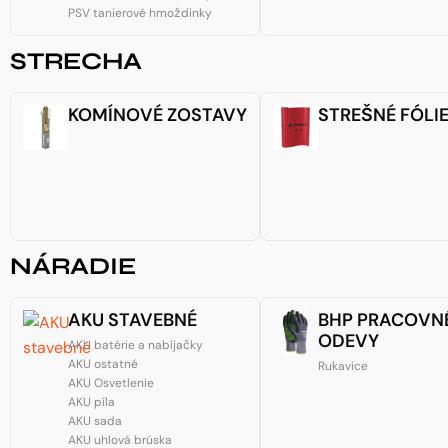
PSV tanierové hmoždinky
STRECHA
KOMÍNOVÉ ZOSTAVY
STREŠNÉ FÓLI
NÁRADIE
AKU STAVEBNÉ
BHP PRACOVN
ODEVY
AKU batérie a nabíjačky
AKU ostatné
Rukavice
AKU Osvetlenie
AKU píla
AKU sada
AKU uhlová brúska