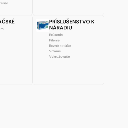
eriál
AČSKÉ
PRÍSLUŠENSTVO K
NÁRADIU
tém
Brúsenie
Pílenie
Rezné kotúče
Vŕtanie
Vykružovače