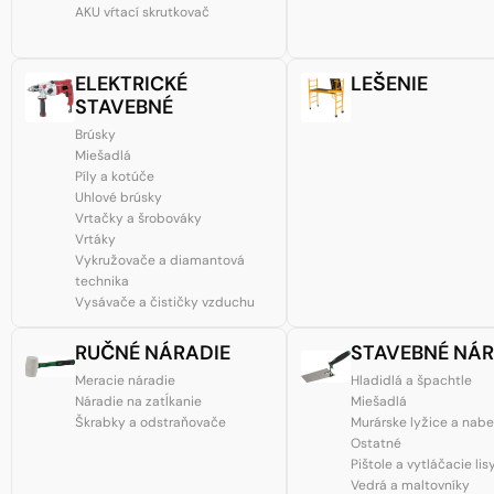
AKU vŕtací skrutkovač
ELEKTRICKÉ
LEŠENIE
STAVEBNÉ
Brúsky
Miešadlá
Píly a kotúče
Uhlové brúsky
Vrtačky a šrobováky
Vrtáky
Vykružovače a diamantová
technika
Vysávače a čističky vzduchu
RUČNÉ NÁRADIE
STAVEBNÉ NÁR
Meracie náradie
Hladidlá a špachtle
Náradie na zatĺkanie
Miešadlá
Škrabky a odstraňovače
Murárske lyžice a nab
Ostatné
Pištole a vytláčacie lis
Vedrá a maltovníky