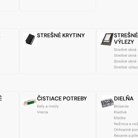
E
STREŠNÉ KRYTINY
STREŠNÉ
VÝLEZY
Strešné okná 
Strešné okná 
Strešné okná 
Strešné výlez
É
ČISTIACE POTREBY
DIELŇA
Kefy a metly
Brúsenie
Vrecia
Kladivá
Kliešte
Nožnice a no
Ochranné po
Rezanie a píl