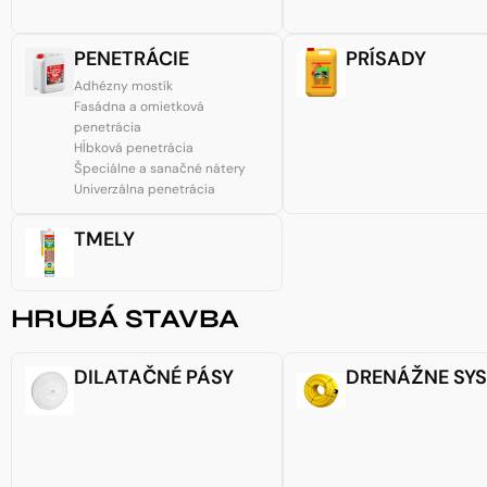
PENETRÁCIE
PRÍSADY
Adhézny mostík
Fasádna a omietková
penetrácia
Hĺbková penetrácia
Špeciálne a sanačné nátery
Univerzálna penetrácia
TMELY
HRUBÁ STAVBA
DILATAČNÉ PÁSY
DRENÁŽNE SY