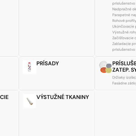
príslušenstvo
Nadpražné ok
Parapetné nap
Rohové profil
Ukončovacie p
Výstužné rohy
Začišťovacie 
Zakladacie pro
príslušenstvo
PRÍSADY
PRÍSLUŠ
ZATEP. 
Držiaky izolác
Fasádne zátk
CIE
VÝSTUŽNÉ TKANINY