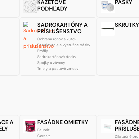
KAZETOVÉ
PÁSKY
PODHĽADY
SADROKARTÓNY A
SKRUTKY
PRÍSLUŠENSTVO
Ochrana rohov a kútov
Pripojovacie a výstužné pásky
Profily
Sadrokartónové dosky
Spojky a závesy
Tmely a pastové zmesy
ACE A
FASÁDNE OMIETKY
FASÁDNE
ELY
PRÍSLUŠ
Baumit
Ceresit
Dilatačné prof