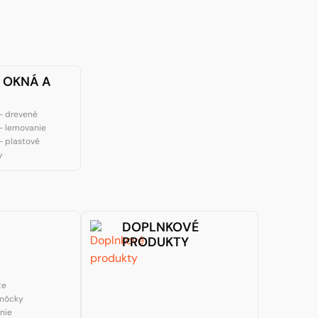
 OKNÁ A
- drevené
- lemovanie
- plastové
y
DOPLNKOVÉ
PRODUKTY
že
môcky
enie