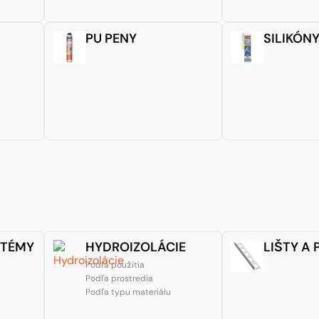
PU PENY
SILIKÓN
STÉMY
HYDROIZOLÁCIE
LIŠTY A 
Podľa použitia
Podľa prostredia
Podľa typu materiálu