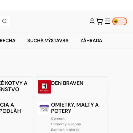
☰
☀️
TRECHA
SUCHÁ VÝSTAVBA
ZÁHRADA
É KOTVY A
DEN BRAVEN
ENSTVO
CIA A
OMIETKY, MALTY A
 PODLÁH
POTERY
Cement
Cementy a vápna
Sadrové omietky