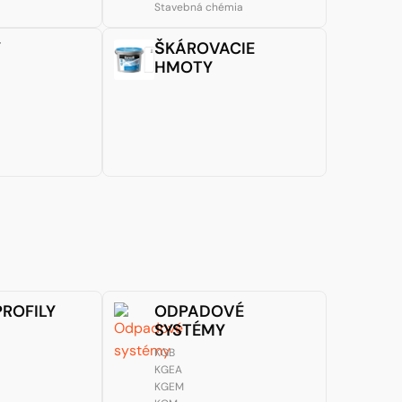
Stavebná chémia
Y
ŠKÁROVACIE
HMOTY
PROFILY
ODPADOVÉ
SYSTÉMY
KGB
KGEA
KGEM