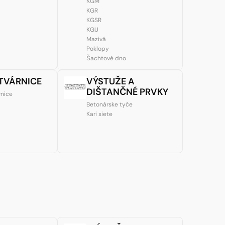
KGM
KGR
KGSR
KGU
Mazivá
Poklopy
Šachtové dno
 TVÁRNICE
VÝSTUŽE A
DIŠTANČNÉ PRVKY
rnice
Betonárske tyče
Kari siete