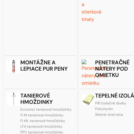
MONTÁŽNE A
PENETRAČNÉ
LEPIACE PUR PENY
NÁTERY POD
OMIETKU
TANIEROVÉ
TEPELNÉ IZOLÁ
HMOŽDINKY
PIR izolačné dosky
Polystyrén
Ecotwist tanierové hmoždinky
Sklená vlna/vata
FI M tanierové hmoždinky
FI ML tanierové hmoždinky
LTX tanierové hmoždinky
PPV tanierové hmoždinky