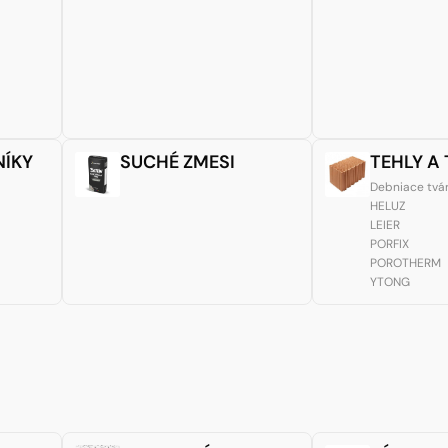
NÍKY
SUCHÉ ZMESI
TEHLY A
Debniace tvá
HELUZ
LEIER
PORFIX
POROTHERM
YTONG