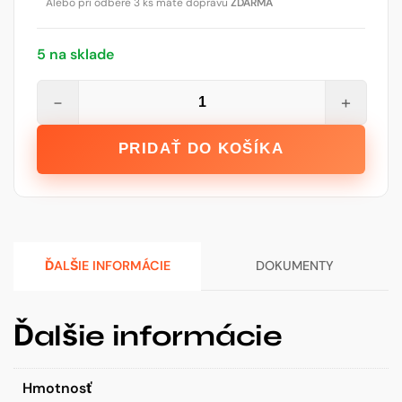
Alebo pri odbere 3 ks máte dopravu
ZDARMA
5 na sklade
množstvo
−
+
STALCO
Zvinovací
PRIDAŤ DO KOŠÍKA
meter
s
magnetickým
háčikom
-
ĎALŠIE INFORMÁCIE
DOKUMENTY
8
m
x
Ďalšie informácie
27
mm
Hmotnosť