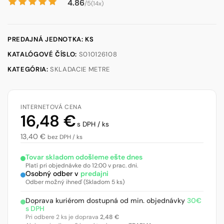
4.86
/5
(14x)
PREDAJNÁ JEDNOTKA: KS
KATALÓGOVÉ ČÍSLO:
S010126108
KATEGÓRIA:
SKLADACIE METRE
INTERNETOVÁ CENA
16,48
€
s DPH / ks
13,40
€
bez DPH / ks
Tovar skladom odošleme ešte dnes
Platí pri objednávke do 12:00 v prac. dni.
Osobný odber v
predajni
Odber možný ihneď (Skladom 5 ks)
Doprava kuriérom dostupná od min. objednávky
30€
s DPH
Pri odbere 2 ks je doprava
2,48
€