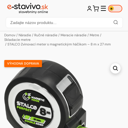
☰
☀️
Domov
/
Náradie
/
Ručné náradie
/
Meracie náradie
/
Metre
/
Skladacie metre
/ STALCO Zvinovací meter s magnetickým háčikom – 8 m x 27 mm
VÝHODNÁ DOPRAVA