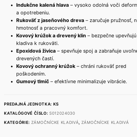
Indukčne kalená hlava
– vysoko odolná voči defor
a opotrebeniu.
Rukoväť z jaseňového dreva
– zaručuje pružnosť, n
hmotnosť a pracovný komfort.
Kovový krúžok a drevený klin
– bezpečne upevňujú
kladiva k rukoväti.
Epoxidová živica
– spevňuje spoj a zabraňuje uvoľn
drevených častí.
Kovový ochranný krúžok
– chráni rukoväť pred
poškodením.
Gumový tlmič
– efektívne minimalizuje vibrácie.
PREDAJNÁ JEDNOTKA: KS
KATALÓGOVÉ ČÍSLO:
S012024030
KATEGÓRIE:
ZÁMOČNÍCKE KLADIVÁ
,
ZÁMOČNÍCKE KLADIVÁ