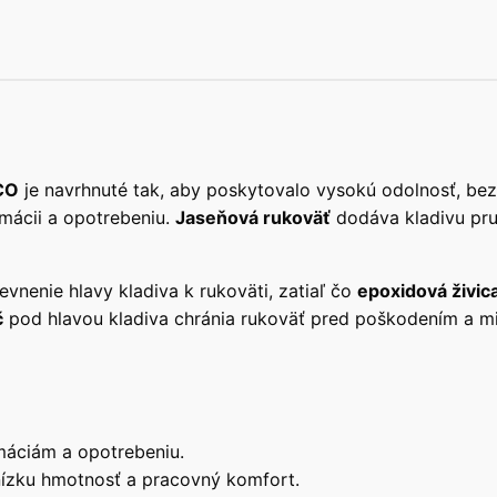
CO
je navrhnuté tak, aby poskytovalo vysokú odolnosť, bezp
rmácii a opotrebeniu.
Jaseňová rukoväť
dodáva kladivu pruž
nenie hlavy kladiva k rukoväti, zatiaľ čo
epoxidová živic
č
pod hlavou kladiva chránia rukoväť pred poškodením a min
máciám a opotrebeniu.
nízku hmotnosť a pracovný komfort.