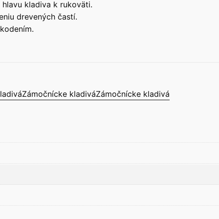
hlavu kladiva k rukoväti.
eniu drevených častí.
škodením.
ladivá
Zámočnícke kladivá
Zámočnícke kladivá