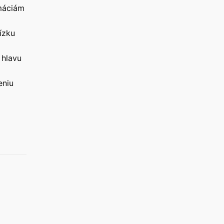
máciám
ízku
 hlavu
eniu