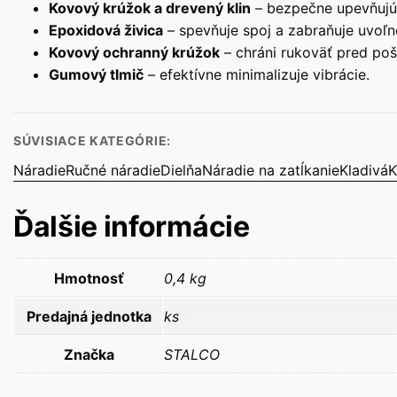
Kovový krúžok a drevený klin
– bezpečne upevňujú 
Epoxidová živica
– spevňuje spoj a zabraňuje uvoľn
Kovový ochranný krúžok
– chráni rukoväť pred po
Gumový tlmič
– efektívne minimalizuje vibrácie.
SÚVISIACE KATEGÓRIE:
Náradie
Ručné náradie
Dielňa
Náradie na zatĺkanie
Kladivá
K
Ďalšie informácie
Hmotnosť
0,4 kg
Predajná jednotka
ks
Značka
STALCO