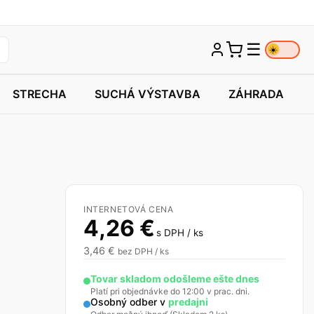
☰
☀️
STRECHA
SUCHÁ VÝSTAVBA
ZÁHRADA
INTERNETOVÁ CENA
4,26
€
s DPH / ks
3,46
€
bez DPH / ks
Tovar skladom odošleme ešte dnes
Platí pri objednávke do 12:00 v prac. dni.
Osobný odber v
predajni