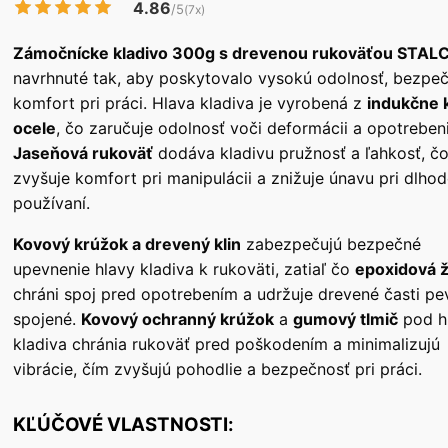
4.86
/5
(7x)
Zámočnícke kladivo 300g s drevenou rukoväťou STAL
navrhnuté tak, aby poskytovalo vysokú odolnosť, bezpe
komfort pri práci. Hlava kladiva je vyrobená z
indukčne 
ocele
, čo zaručuje odolnosť voči deformácii a opotreben
Jaseňová rukoväť
dodáva kladivu pružnosť a ľahkosť, č
zvyšuje komfort pri manipulácii a znižuje únavu pri dlh
používaní.
Kovový krúžok a drevený klin
zabezpečujú bezpečné
upevnenie hlavy kladiva k rukoväti, zatiaľ čo
epoxidová ž
chráni spoj pred opotrebením a udržuje drevené časti pe
spojené.
Kovový ochranný krúžok
a
gumový tlmič
pod h
kladiva chránia rukoväť pred poškodením a minimalizujú
vibrácie, čím zvyšujú pohodlie a bezpečnosť pri práci.
KĽÚČOVÉ VLASTNOSTI: