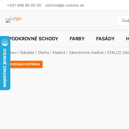
+421 948 90 60 50
obchod@e-stavivo.sk
PODKROVNÉ SCHODY
FARBY
FASÁDY
Domov
/
Náradie
/
Dielňa
/
Kladivá
/
Zámočnícke kladivá
/ STALCO Zámo
VÝHODNÁ DOPRAVA