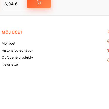
6,94
€
MÔJ ÚČET
Môj účet
História objednávok
Obľúbené produkty
Newsletter