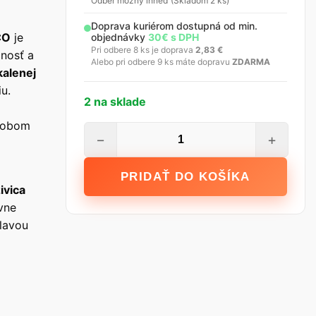
Odber možný ihneď (Skladom 2 ks)
Doprava kuriérom dostupná od min.
CO
je
objednávky
30€ s DPH
Pri odbere 8 ks je doprava
2,83
€
čnosť a
Alebo pri odbere 9 ks máte dopravu
ZDARMA
kalenej
iu.
2 na sklade
o
odobom
množstvo
−
+
STALCO
Zámočnícke
PRIDAŤ DO KOŠÍKA
kladivo
ivica
s
vne
drevenou
lavou
rukoväťou
-
300
g