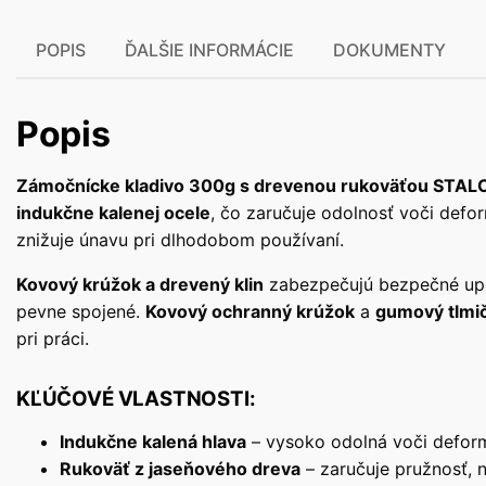
POPIS
ĎALŠIE INFORMÁCIE
DOKUMENTY
Popis
Zámočnícke kladivo 300g s drevenou rukoväťou STAL
indukčne kalenej ocele
, čo zaručuje odolnosť voči defo
znižuje únavu pri dlhodobom používaní.
Kovový krúžok a drevený klin
zabezpečujú bezpečné upev
pevne spojené.
Kovový ochranný krúžok
a
gumový tlmi
pri práci.
KĽÚČOVÉ VLASTNOSTI:
Indukčne kalená hlava
– vysoko odolná voči defor
Rukoväť z jaseňového dreva
– zaručuje pružnosť, 