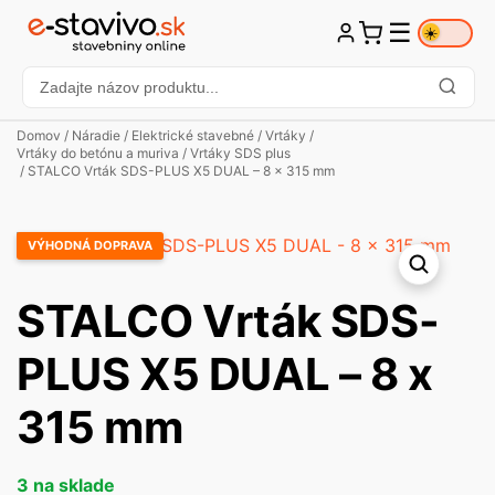
☰
☀️
Domov
/
Náradie
/
Elektrické stavebné
/
Vrtáky
/
Vrtáky do betónu a muriva
/
Vrtáky SDS plus
/ STALCO Vrták SDS-PLUS X5 DUAL – 8 x 315 mm
VÝHODNÁ DOPRAVA
STALCO Vrták SDS-
PLUS X5 DUAL – 8 x
315 mm
3 na sklade