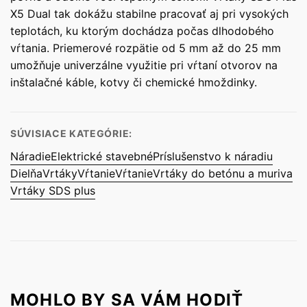
X5 Dual tak dokážu stabilne pracovať aj pri vysokých
teplotách, ku ktorým dochádza počas dlhodobého
vŕtania. Priemerové rozpätie od 5 mm až do 25 mm
umožňuje univerzálne využitie pri vŕtaní otvorov na
inštalačné káble, kotvy či chemické hmoždinky.
SÚVISIACE KATEGÓRIE:
Náradie
Elektrické stavebné
Príslušenstvo k náradiu
Dielňa
Vrtáky
Vŕtanie
Vŕtanie
Vrtáky do betónu a muriva
Vrtáky SDS plus
MOHLO BY SA VÁM HODIŤ