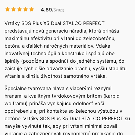
4.89
/5
(18x)
Vrtáky SDS Plus X5 Dual STALCO PERFECT
predstavujú novú generáciu náradia, ktorá prináša
maximálnu efektivitu pri vŕtaní do železobetónu,
betónu a ďalších náročných materiálov. Vďaka
inovatívnej technológii a konštrukcii spájajú obe
špirály (pozdĺžnu a spodnú) do jedného systému, čo
zaisťuje rýchlejšie odvádzanie prachu, vyššiu stabilitu
vŕtania a dlhšiu životnosť samotného vrtáka.
Špeciálne tvarovaná hlava s viacerými reznými
hranami a kvalitným tvrdokovovým britom (karbid
wolfrámu) prináša vynikajúcu odolnosť voči
opotrebeniu aj pri kontakte so železnou výstužou v
betóne. Vrtáky SDS Plus X5 Dual STALCO PERFECT sú
navyše vyvinuté tak, aby pri vŕtaní minimalizovali
vibrácie a zabezpečovali rovnomerné prenikanie do