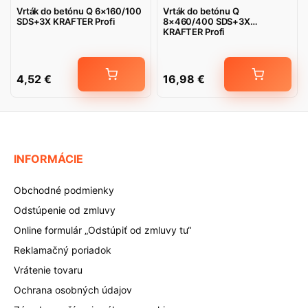
Vrták do betónu Q 6×160/100
Vrták do betónu Q
SDS+3X KRAFTER Profi
8×460/400 SDS+3X
KRAFTER Profi
4,52
€
16,98
€
INFORMÁCIE
Obchodné podmienky
Odstúpenie od zmluvy
Online formulár „Odstúpiť od zmluvy tu“
Reklamačný poriadok
Vrátenie tovaru
Ochrana osobných údajov