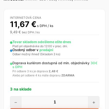
INTERNETOVÁ CENA
11,67
€
s DPH / ks
9,49
€
bez DPH / ks
Tovar skladom odošleme ešte dnes
Platí pri objednávke do 12:00 v prac. dni.
Osobný odber v
predajni
Odber možný ihneď (Skladom 3 ks)
Doprava kuriérom dostupná od min. objednávky
30€
s DPH
Pri odbere 3 ks je doprava
2,48
€
Alebo pri odbere 4 ks máte dopravu
ZDARMA
3 na sklade
množstvo
−
+
STALCO