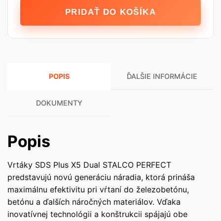
Vrták
PRIDAŤ DO KOŠÍKA
SDS-
PLUS
X5
DUAL
-
POPIS
ĎALŠIE INFORMÁCIE
8
x
315
DOKUMENTY
mm
Popis
Vrtáky SDS Plus X5 Dual STALCO PERFECT
predstavujú novú generáciu náradia, ktorá prináša
maximálnu efektivitu pri vŕtaní do železobetónu,
betónu a ďalších náročných materiálov. Vďaka
inovatívnej technológii a konštrukcii spájajú obe