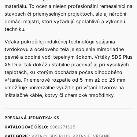
materiálu. To ocenia nielen profesionálni remeselníci na
stavbách či priemyselných projektoch, ale aj nároční
domáci majstri, ktorí vyžadujú spoľahlivú a výkonnú
techniku.
Vďaka pokročilej indukčnej technológii spájania
tvrdokovu a oceľového tela je spojenie mimoriadne
pevné a odolné voči tepelným šokom. Vrtáky SDS Plus
X5 Dual tak dokážu stabilne pracovať aj pri vysokých
teplotách, ku ktorým dochádza počas dlhodobého
vŕtania. Priemerové rozpätie od 5 mm až do 25 mm
umožňuje univerzálne využitie pri vŕtaní otvorov na
inštalačné káble, kotvy či chemické hmoždinky.
PREDAJNÁ JEDNOTKA: KS
KATALÓGOVÉ ČÍSLO:
S060271525
KATEGÓRIE:
VRTÁKY SDS PLUS
,
VŔTANIE
,
VŔTANIE