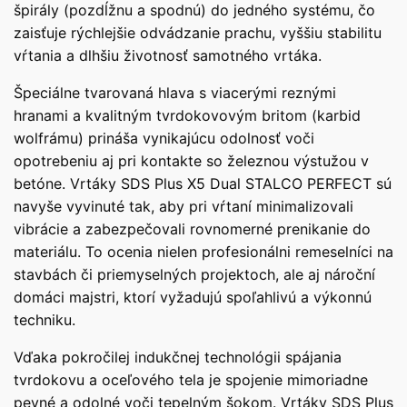
špirály (pozdĺžnu a spodnú) do jedného systému, čo
zaisťuje rýchlejšie odvádzanie prachu, vyššiu stabilitu
vŕtania a dlhšiu životnosť samotného vrtáka.
Špeciálne tvarovaná hlava s viacerými reznými
hranami a kvalitným tvrdokovovým britom (karbid
wolfrámu) prináša vynikajúcu odolnosť voči
opotrebeniu aj pri kontakte so železnou výstužou v
betóne. Vrtáky SDS Plus X5 Dual STALCO PERFECT sú
navyše vyvinuté tak, aby pri vŕtaní minimalizovali
vibrácie a zabezpečovali rovnomerné prenikanie do
materiálu. To ocenia nielen profesionálni remeselníci na
stavbách či priemyselných projektoch, ale aj nároční
domáci majstri, ktorí vyžadujú spoľahlivú a výkonnú
techniku.
Vďaka pokročilej indukčnej technológii spájania
tvrdokovu a oceľového tela je spojenie mimoriadne
pevné a odolné voči tepelným šokom. Vrtáky SDS Plus