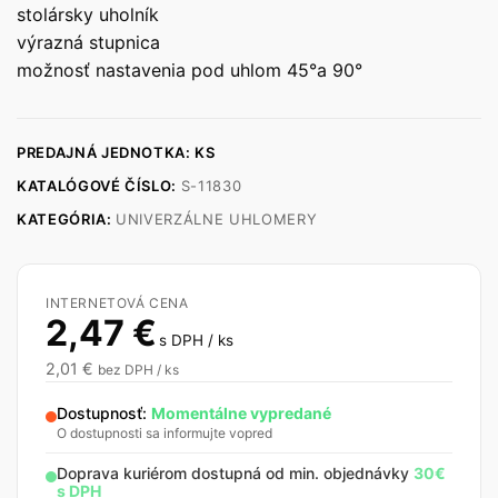
stolársky uholník
výrazná stupnica
možnosť nastavenia pod uhlom 45°a 90°
PREDAJNÁ JEDNOTKA: KS
KATALÓGOVÉ ČÍSLO:
S-11830
KATEGÓRIA:
UNIVERZÁLNE UHLOMERY
INTERNETOVÁ CENA
2,47
€
s DPH / ks
2,01
€
bez DPH / ks
Dostupnosť:
Momentálne vypredané
O dostupnosti sa informujte vopred
Doprava kuriérom dostupná od min. objednávky
30€
s DPH