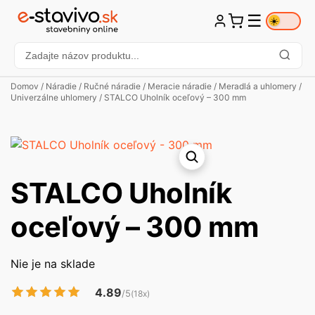
☰
☀️
Domov
/
Náradie
/
Ručné náradie
/
Meracie náradie
/
Meradlá a uhlomery
/
Univerzálne uhlomery
/ STALCO Uholník oceľový – 300 mm
STALCO Uholník
oceľový – 300 mm
Nie je na sklade
4.89
/5
(18x)