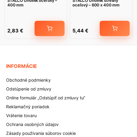
STALCO Uholník oceľový –
STALCO Uholník strešný
400 mm
oceľový – 600 x 400 mm
2,83
€
5,44
€
INFORMÁCIE
Obchodné podmienky
Odstúpenie od zmluvy
Online formulár „Odstúpiť od zmluvy tu“
Reklamačný poriadok
Vrátenie tovaru
Ochrana osobných údajov
Zásady používania súborov cookie