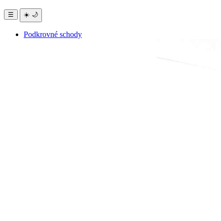
☰
☀️
🌙
Podkrovné schody