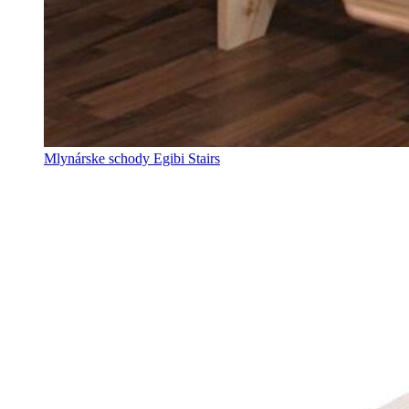
Mlynárske schody Egibi Stairs