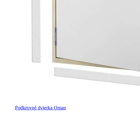
Podkrovné dvierka Oman