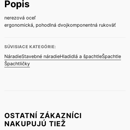
Popis
nerezová oceľ
ergonomická, pohodlná dvojkomponentná rukoväť
SÚVISIACE KATEGÓRIE:
Náradie
Stavebné náradie
Hladidlá a špachtle
Špachtle
Špachtličky
OSTATNÍ ZÁKAZNÍCI
NAKUPUJÚ TIEŽ