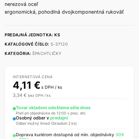
nerezová oceľ
ergonomická, pohodlná dvojkomponentná rukoväť
PREDAJNÁ JEDNOTKA: KS
KATALÓGOVÉ ČÍSLO:
S-37120
KATEGÓRIA:
ŠPACHTLIČKY
INTERNETOVÁ CENA
4,11
€
s DPH / ks
3,34
€
bez DPH / ks
Tovar skladom odošleme ešte dnes
Platí pri objednávke do 12:00 v prac. dni.
Osobný odber v
predajni
Odber možný ihneď (Skladom 2 ks)
Doprava kuriérom dostupná od min. objednávky
30€