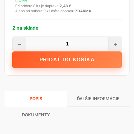
s DPH
Pri odbere 8 ks je doprava
2,48
€
Alebo pri odbere 9 ks máte dopravu
ZDARMA
2 na sklade
množstvo
−
+
STALCO
Špachtľa
PRIDAŤ DO KOŠÍKA
maliarska
-
120
mm
POPIS
ĎALŠIE INFORMÁCIE
DOKUMENTY