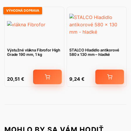
VÝHODNÁ DOPRAVA
Výstužné vlákna Fibrofor High
STALCO Hladidlo antikorové
Grade 190 mm, 1 kg
580 x 130 mm – hladké
20,51
€
9,24
€
MOHLO BY SA VÁM HODIŤ