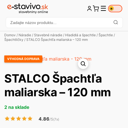
☰
☀️
Domov
/
Náradie
/
Stavebné náradie
/
Hladidlá a špachtle
/
Špachtle
/
Špachtličky
/ STALCO Špachtľa maliarska – 120 mm
VÝHODNÁ DOPRAVA
STALCO Špachtľa
maliarska – 120 mm
2 na sklade
4.86
/5
(7x)