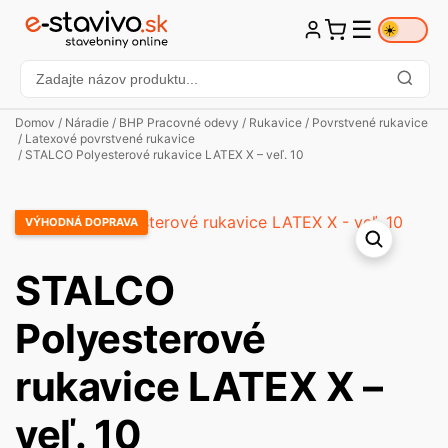
☰
☀️
Domov
/
Náradie
/
BHP Pracovné odevy
/
Rukavice
/
Povrstvené rukavice
/
Latexové povrstvené rukavice
/ STALCO Polyesterové rukavice LATEX X – veľ. 10
VÝHODNÁ DOPRAVA
STALCO
Polyesterové
rukavice LATEX X –
veľ. 10