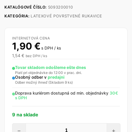
KATALÓGOVÉ ČÍSLO:
S093200010
KATEGÓRIA:
LATEXOVÉ POVRSTVENÉ RUKAVICE
INTERNETOVÁ CENA
1,90
€
s DPH / ks
1,54
€
bez DPH / ks
Tovar skladom odošleme ešte dnes
Platí pri objednávke do 12:00 v prac. dni.
Osobný odber v
predajni
Odber možný ihneď (Skladom 9 ks)
Doprava kuriérom dostupná od min. objednávky
30€
s DPH
9 na sklade
množstvo
−
+