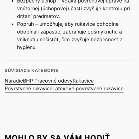
Bezpečný úchop – vďaka povrchovej úprave na
vnútornej (úchopovej) časti zvyšuje kontrolu pri
držaní predmetov.
Popruh – umožňuje, aby rukavice pohodlne
obopínali zápästie, zabraňuje pošmyknutiu a
vniknutiu nečistôt, čím zvyšuje bezpečnosť a
hygienu.
SÚVISIACE KATEGÓRIE:
Náradie
BHP Pracovné odevy
Rukavice
Povrstvené rukavice
Latexové povrstvené rukavice
MOHLO BY SA VÁM HODIŤ