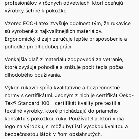
profesionálov v rôznych odvetviach, ktorí oceňujú
výrobky šetrné k pokožke.
Vzorec ECO-Latex zvyšuje odolnosť tým, že rukavice
sú vyrobené z najkvalitnejších materiálov.
Ergonomický dizajn zaručuje lepšie prispôsobenie a
pohodlie pri dlhodobej práci.
Vonkajšia dlaň z materiálu zodpovedá za vetranie,
ktoré zvyšuje pohodlie a znižuje pocit tepla počas
dlhodobého používania.
Výkon rukavíc spĺňa kvalitatívne a bezpečnostné
normy s certifikátmi. Jedným z nich je certifikát Oeko-
Tex® Standard 100 – certifikát kvality pre textil a
textilné výrobky, ktoré prichádzajú do priameho
kontaktu s pokožkou ruky. Používatelia, ktorí vidia
logo na výrobku, si môžu byť istí vysokou kvalitou a
bezpečnosťou látok v ňom obsiahnutých.