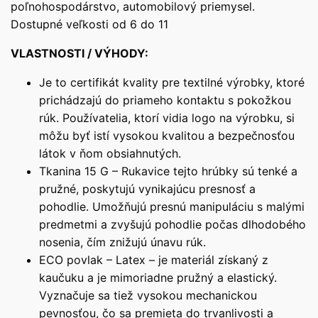
poľnohospodárstvo, automobilový priemysel.
Dostupné veľkosti od 6 do 11
VLASTNOSTI / VÝHODY:
Je to certifikát kvality pre textilné výrobky, ktoré
prichádzajú do priameho kontaktu s pokožkou
rúk. Používatelia, ktorí vidia logo na výrobku, si
môžu byť istí vysokou kvalitou a bezpečnosťou
látok v ňom obsiahnutých.
Tkanina 15 G – Rukavice tejto hrúbky sú tenké a
pružné, poskytujú vynikajúcu presnosť a
pohodlie. Umožňujú presnú manipuláciu s malými
predmetmi a zvyšujú pohodlie počas dlhodobého
nosenia, čím znižujú únavu rúk.
ECO povlak – Latex – je materiál získaný z
kaučuku a je mimoriadne pružný a elastický.
Vyznačuje sa tiež vysokou mechanickou
pevnosťou, čo sa premieta do trvanlivosti a