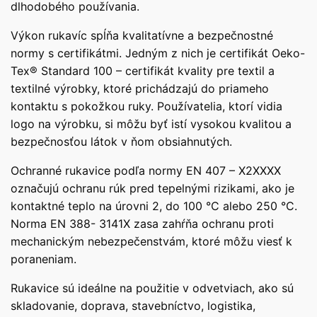
dlhodobého používania.
Výkon rukavíc spĺňa kvalitatívne a bezpečnostné
normy s certifikátmi. Jedným z nich je certifikát Oeko-
Tex® Standard 100 – certifikát kvality pre textil a
textilné výrobky, ktoré prichádzajú do priameho
kontaktu s pokožkou ruky. Používatelia, ktorí vidia
logo na výrobku, si môžu byť istí vysokou kvalitou a
bezpečnosťou látok v ňom obsiahnutých.
Ochranné rukavice podľa normy EN 407 – X2XXXX
označujú ochranu rúk pred tepelnými rizikami, ako je
kontaktné teplo na úrovni 2, do 100 °C alebo 250 °C.
Norma EN 388- 3141X zasa zahŕňa ochranu proti
mechanickým nebezpečenstvám, ktoré môžu viesť k
poraneniam.
Rukavice sú ideálne na použitie v odvetviach, ako sú
skladovanie, doprava, stavebníctvo, logistika,