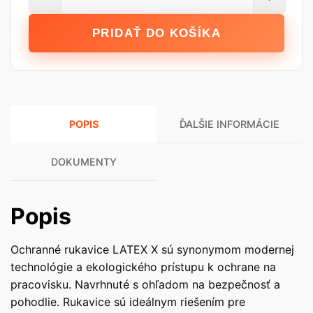
STALCO
Polyesterové
PRIDAŤ DO KOŠÍKA
rukavice
LATEX
X
-
veľ.
POPIS
ĎALŠIE INFORMÁCIE
10
DOKUMENTY
Popis
Ochranné rukavice LATEX X sú synonymom modernej
technológie a ekologického prístupu k ochrane na
pracovisku. Navrhnuté s ohľadom na bezpečnosť a
pohodlie. Rukavice sú ideálnym riešením pre