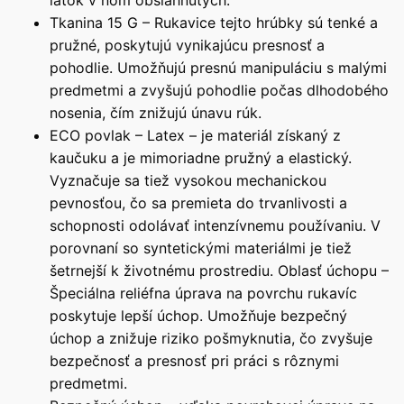
látok v ňom obsiahnutých.
Tkanina 15 G – Rukavice tejto hrúbky sú tenké a
pružné, poskytujú vynikajúcu presnosť a
pohodlie. Umožňujú presnú manipuláciu s malými
predmetmi a zvyšujú pohodlie počas dlhodobého
nosenia, čím znižujú únavu rúk.
ECO povlak – Latex – je materiál získaný z
kaučuku a je mimoriadne pružný a elastický.
Vyznačuje sa tiež vysokou mechanickou
pevnosťou, čo sa premieta do trvanlivosti a
schopnosti odolávať intenzívnemu používaniu. V
porovnaní so syntetickými materiálmi je tiež
šetrnejší k životnému prostrediu. Oblasť úchopu –
Špeciálna reliéfna úprava na povrchu rukavíc
poskytuje lepší úchop. Umožňuje bezpečný
úchop a znižuje riziko pošmyknutia, čo zvyšuje
bezpečnosť a presnosť pri práci s rôznymi
predmetmi.