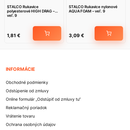
STALCO Rukavice
STALCO Rukavice nylonové
polyesterové HIGH DRAG –
AQUA FOAM – veľ. 9
veľ. 9
1,81
€
3,09
€
INFORMÁCIE
Obchodné podmienky
Odstúpenie od zmluvy
Online formulár „Odstúpiť od zmluvy tu“
Reklamačný poriadok
Vrátenie tovaru
Ochrana osobných údajov