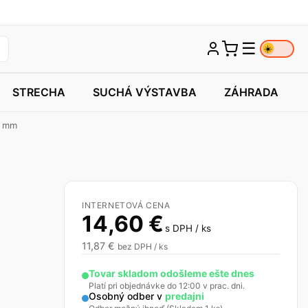
☰
☀️
STRECHA
SUCHÁ VÝSTAVBA
ZÁHRADA
3 mm
INTERNETOVÁ CENA
14,60
€
s DPH / ks
11,87
€
bez DPH / ks
Tovar skladom odošleme ešte dnes
Platí pri objednávke do 12:00 v prac. dni.
Osobný odber v
predajni