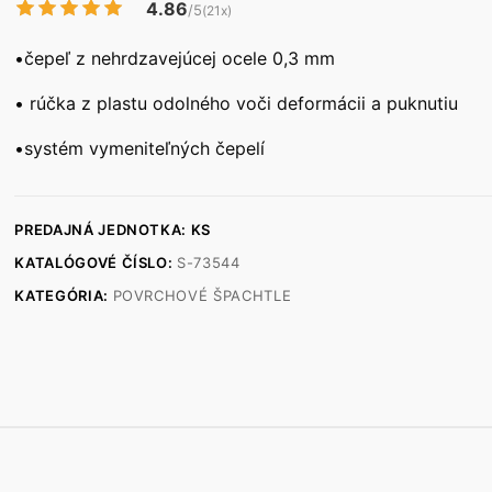
4.86
/5
(21x)
•čepeľ z nehrdzavejúcej ocele 0,3 mm
• rúčka z plastu odolného voči deformácii a puknutiu
•systém vymeniteľných čepelí
PREDAJNÁ JEDNOTKA: KS
KATALÓGOVÉ ČÍSLO:
S-73544
KATEGÓRIA:
POVRCHOVÉ ŠPACHTLE