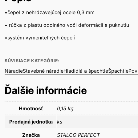
•čepeľ z nehrdzavejúcej ocele 0,3 mm
• rúčka z plastu odolného voči deformácii a puknutiu
•systém vymeniteľných čepelí
SÚVISIACE KATEGÓRIE:
Náradie
Stavebné náradie
Hladidlá a špachtle
Špachtle
Pov
Ďalšie informácie
Hmotnosť
0,15 kg
Predajná jednotka
ks
Značka
STALCO PERFECT