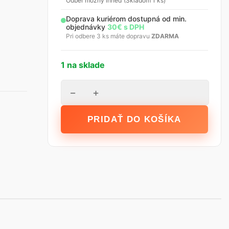
Odber možný ihneď (Skladom 1 ks)
Doprava kuriérom dostupná od min.
objednávky
30€ s DPH
Pri odbere 3 ks máte dopravu
ZDARMA
1 na sklade
množstvo
−
+
STALCO
Plastová
PRIDAŤ DO KOŠÍKA
povrchová
špachtľa
-
250
x
0,3
mm