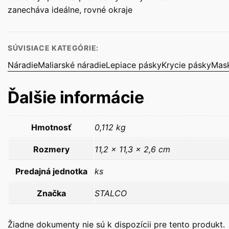
zanecháva ideálne, rovné okraje
SÚVISIACE KATEGÓRIE:
Náradie
Maliarské náradie
Lepiace pásky
Krycie pásky
Mask
Ďalšie informácie
Hmotnosť
0,112 kg
Rozmery
11,2 × 11,3 × 2,6 cm
Predajná jednotka
ks
Značka
STALCO
Žiadne dokumenty nie sú k dispozícii pre tento produkt.