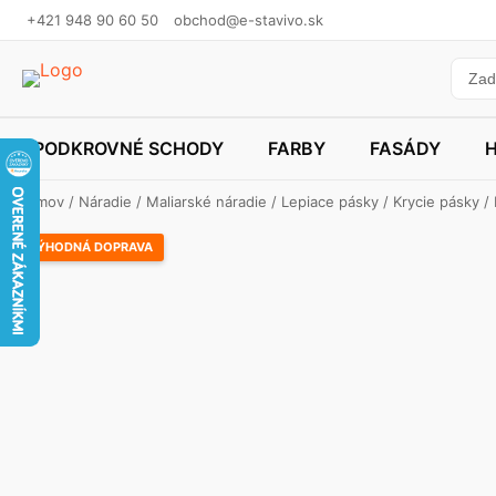
+421 948 90 60 50
obchod@e-stavivo.sk
PODKROVNÉ SCHODY
FARBY
FASÁDY
Domov
/
Náradie
/
Maliarské náradie
/
Lepiace pásky
/
Krycie pásky
/
VÝHODNÁ DOPRAVA