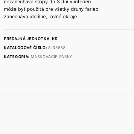
nezanecháva stopy do 3 dní v interieri
môže byť použitá pre všetky druhy farieb
zanecháva ideálne, rovné okraje
PREDAJNÁ JEDNOTKA: KS
KATALÓGOVÉ ČÍSLO:
S-38558
KATEGÓRIA:
MASKOVACIE PÁSKY