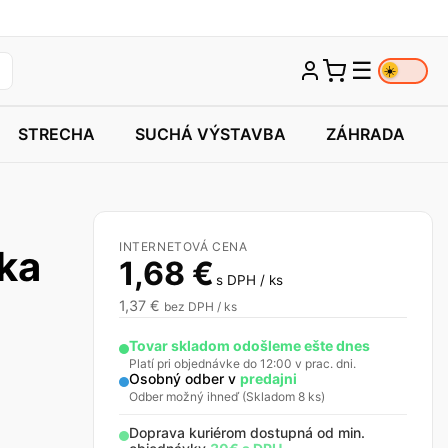
☰
☀️
STRECHA
SUCHÁ VÝSTAVBA
ZÁHRADA
INTERNETOVÁ CENA
ka
1,68
€
s DPH / ks
1,37
€
bez DPH / ks
Tovar skladom odošleme ešte dnes
Platí pri objednávke do 12:00 v prac. dni.
Osobný odber v
predajni
Odber možný ihneď (Skladom 8 ks)
Doprava kuriérom dostupná od min.