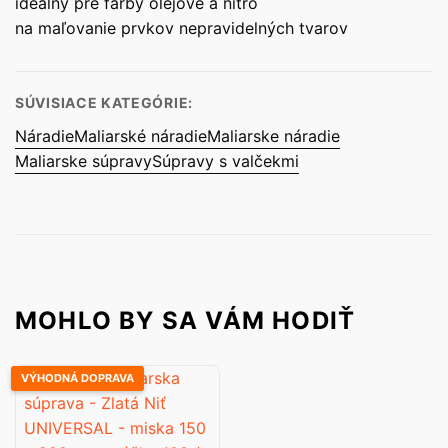
ideálny pre farby olejové a nitro
mm
na maľovanie prvkov nepravidelných tvarov
;
2
x
Moltopren
SÚVISIACE KATEGÓRIE:
110
Náradie
Maliarské náradie
Maliarske náradie
mm
Maliarske súpravy
Súpravy s valčekmi
MOHLO BY SA VÁM HODIŤ
VÝHODNÁ DOPRAVA