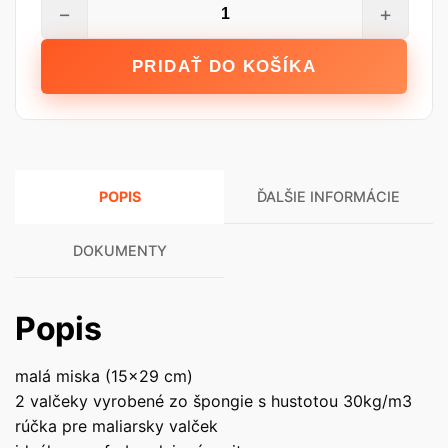
množstvo
−
+
STALCO
Maliarska
PRIDAŤ DO KOŠÍKA
súprava
-
Moltopren
ACRYL
-
POPIS
ĎALŠIE INFORMÁCIE
miska
150
x
DOKUMENTY
290
mm
Popis
;
rúčka
malá miska (15×29 cm)
100
2 valčeky vyrobené zo špongie s hustotou 30kg/m3
/
rúčka pre maliarsky valček
O6