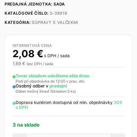
PREDAJNÁ JEDNOTKA: SADA
KATALÓGOVÉ ČÍSLO:
S-38919
KATEGÓRIA:
SÚPRAVY S VALČEKMI
INTERNETOVÁ CENA
2,08
€
s DPH / sada
1,69
€
bez DPH / sada
Tovar skladom odošleme ešte dnes
Platí pri objednávke do 12:00 v prac. dni.
Osobný odber v
predajni
Odber možný ihneď (Skladom 3 ks)
Doprava kuriérom dostupná od min. objednávky
30€
s DPH
3 na sklade