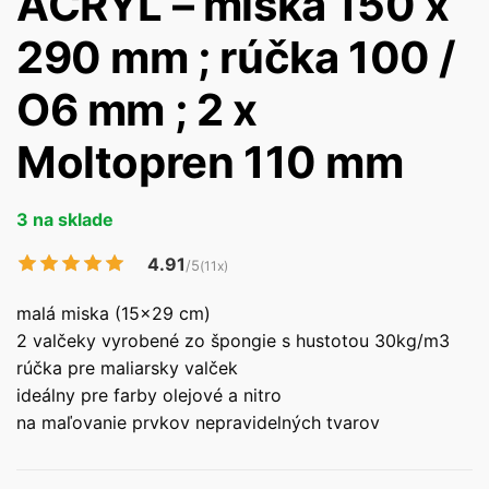
ACRYL – miska 150 x
290 mm ; rúčka 100 /
O6 mm ; 2 x
Moltopren 110 mm
3 na sklade
4.91
/5
(11x)
malá miska (15×29 cm)
2 valčeky vyrobené zo špongie s hustotou 30kg/m3
rúčka pre maliarsky valček
ideálny pre farby olejové a nitro
na maľovanie prvkov nepravidelných tvarov