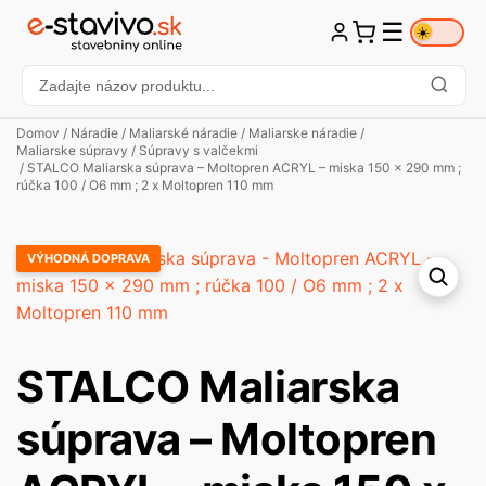
☰
☀️
Domov
/
Náradie
/
Maliarské náradie
/
Maliarske náradie
/
Maliarske súpravy
/
Súpravy s valčekmi
/ STALCO Maliarska súprava – Moltopren ACRYL – miska 150 x 290 mm ;
rúčka 100 / O6 mm ; 2 x Moltopren 110 mm
VÝHODNÁ DOPRAVA
STALCO Maliarska
súprava – Moltopren