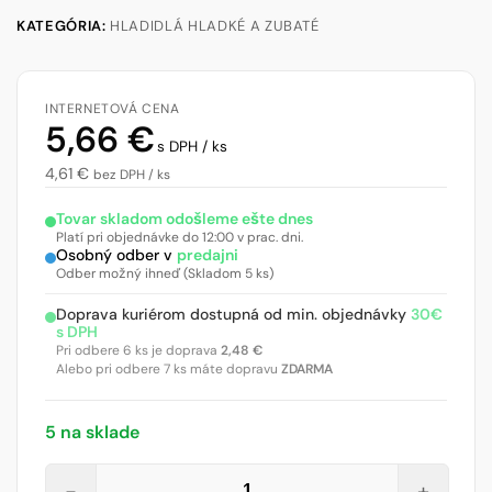
KATEGÓRIA:
HLADIDLÁ HLADKÉ A ZUBATÉ
INTERNETOVÁ CENA
5,66
€
s DPH / ks
4,61
€
bez DPH / ks
Tovar skladom odošleme ešte dnes
Platí pri objednávke do 12:00 v prac. dni.
Osobný odber v
predajni
Odber možný ihneď (Skladom 5 ks)
Doprava kuriérom dostupná od min. objednávky
30€
s DPH
Pri odbere 6 ks je doprava
2,48
€
Alebo pri odbere 7 ks máte dopravu
ZDARMA
5 na sklade
množstvo
−
+