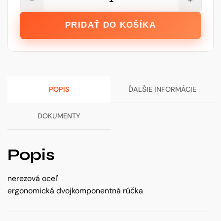
STALCO
Hladidlo
PRIDAŤ DO KOŠÍKA
antikorové
280
x
130
mm
POPIS
ĎALŠIE INFORMÁCIE
-
8
x
DOKUMENTY
8
zub
Popis
nerezová oceľ
ergonomická dvojkomponentná rúčka