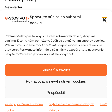
Newsletter
Spravujte súhlas so súbormi
Štúrova 155, 949 01 Nitra
cookie
obchod@e-stavivo.sk
Robíme všetko pre to, aby sme vám zobrazovali obsah, ktorý vás
+421 948 906 050
zaujíma. K tomu nám pomôže váš súhlas s využívaním súborov cookies.
Vďaka tomu budeme môcť používať údaje o vašom prezeraní webu e-
stavivo.sk. Poskytnuté informácie sú u nás v bezpečí a toto nastavenie
Po-Pia: 7:00 - 15:30
navyše môžete kedykoľvek upraviť alebo vypnúť.
So: 7:00 - 12:00
Súhlasiť a zavrieť
Pokračovať s nevyhnutnými cookies
Prispôsobiť
© 2026 E-STAVIVO | Stavebniny online | Všetky práva vyhradené
Zásady používania súborov
Vyhlásenie o ochrane osobných
Tiráž
cookie
údajov