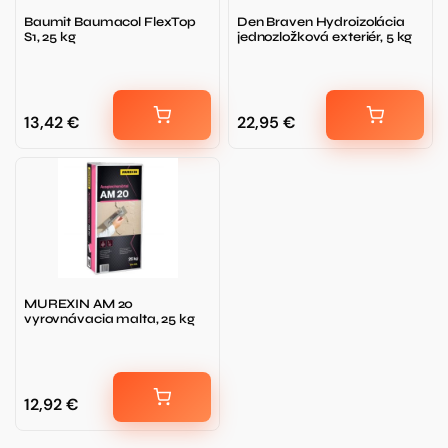
Baumit Baumacol FlexTop
Den Braven Hydroizolácia
S1, 25 kg
jednozložková exteriér, 5 kg
13,42
€
22,95
€
MUREXIN AM 20
vyrovnávacia malta, 25 kg
12,92
€