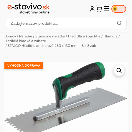
☰
☀️
Domov
/
Náradie
/
Stavebné náradie
/
Hladidlá a špachtle
/
Hladidlá
/
Hladidlá hladké a zubaté
/ STALCO Hladidlo antikorové 280 x 130 mm – 8 x 8 zub
VÝHODNÁ DOPRAVA