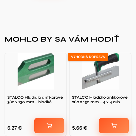
MOHLO BY SA VÁM HODIŤ
VÝHODNÁ DOPRAVA
STALCO Hladidlo antikorové
STALCO Hladidlo antikorové
380 x 130 mm – hladké
280 x 130 mm – 4 x 4 zub
6,27
€
5,66
€