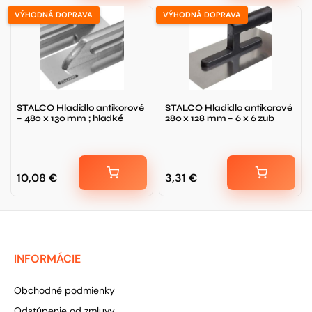
VÝHODNÁ DOPRAVA
VÝHODNÁ DOPRAVA
STALCO Hladidlo antikorové
STALCO Hladidlo antikorové
– 480 x 130 mm ; hladké
280 x 128 mm – 6 x 6 zub
10,08
€
3,31
€
INFORMÁCIE
Obchodné podmienky
Odstúpenie od zmluvy