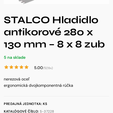
STALCO Hladidlo
antikorové 280 x
130 mm – 8 x 8 zub
5 na sklade
5.00
/5
(19x)
nerezová oceľ
ergonomická dvojkomponentná rúčka
PREDAJNÁ JEDNOTKA: KS
KATALÓGOVÉ ČÍSLO:
S-37228