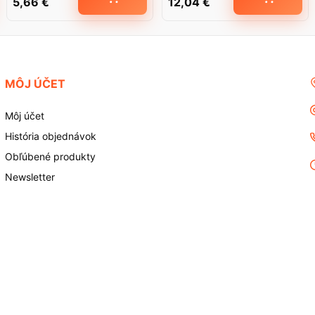
5,66
€
12,04
€
MÔJ ÚČET
Môj účet
História objednávok
Obľúbené produkty
Newsletter