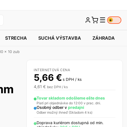
☰
☀️
STRECHA
SUCHÁ VÝSTAVBA
ZÁHRADA
10 x 10 zub
INTERNETOVÁ CENA
5,66
€
s DPH / ks
 mm
4,61
€
bez DPH / ks
Tovar skladom odošleme ešte dnes
Platí pri objednávke do 12:00 v prac. dni.
Osobný odber v
predajni
Odber možný ihneď (Skladom 4 ks)
Doprava kuriérom dostupná od min.