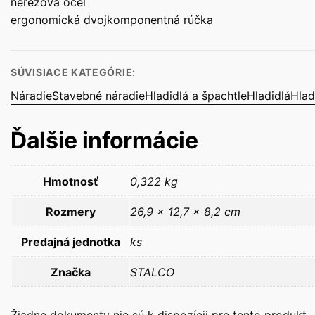
nerezová oceľ
ergonomická dvojkomponentná rúčka
SÚVISIACE KATEGÓRIE:
Náradie
Stavebné náradie
Hladidlá a špachtle
Hladidlá
Hlad
Ďalšie informácie
Hmotnosť
0,322 kg
Rozmery
26,9 × 12,7 × 8,2 cm
Predajná jednotka
ks
Značka
STALCO
Žiadne dokumenty nie sú k dispozícii pre tento produkt.