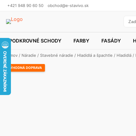
+421 948 90 60 50
obchod@e-stavivo.sk
PODKROVNÉ SCHODY
FARBY
FASÁDY
Domov
/
Náradie
/
Stavebné náradie
/
Hladidlá a špachtle
/
Hladidlá
/
VÝHODNÁ DOPRAVA