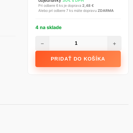
objednávky
30€ s DPH
Pri odbere 6 ks je doprava
2,48
€
Alebo pri odbere 7 ks máte dopravu
ZDARMA
4 na sklade
množstvo
−
+
STALCO
Hladidlo
PRIDAŤ DO KOŠÍKA
antikorové
280
x
130
mm
-
10
x
10
zub