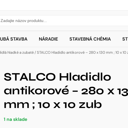
UBÁ STAVBA
NÁRADIE
STAVEBNÁ CHÉMIA
S
idlá hladké a zubaté
/ STALCO Hladidlo antikorové – 280 x 130 mm ; 10 x 10 
STALCO Hladidlo
antikorové – 280 x 1
mm ; 10 x 10 zub
1 na sklade