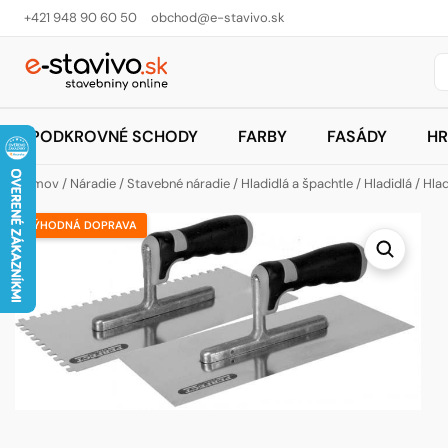
+421 948 90 60 50
obchod@e-stavivo.sk
PODKROVNÉ SCHODY
FARBY
FASÁDY
HR
Domov
/
Náradie
/
Stavebné náradie
/
Hladidlá a špachtle
/
Hladidlá
/
Hlad
VÝHODNÁ DOPRAVA