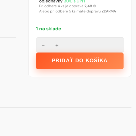
objednávky
30€ s DPH
Pri odbere 4 ks je doprava
2,48
€
Alebo pri odbere 5 ks máte dopravu
ZDARMA
1 na sklade
množstvo
−
+
STALCO
Hladidlo
PRIDAŤ DO KOŠÍKA
antikorové
-
280
x
130
mm
;
10
x
10