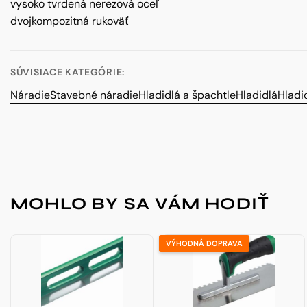
vysoko tvrdená nerezová oceľ
dvojkompozitná rukoväť
SÚVISIACE KATEGÓRIE:
Náradie
Stavebné náradie
Hladidlá a špachtle
Hladidlá
Hladi
MOHLO BY SA VÁM HODIŤ
VÝHODNÁ DOPRAVA