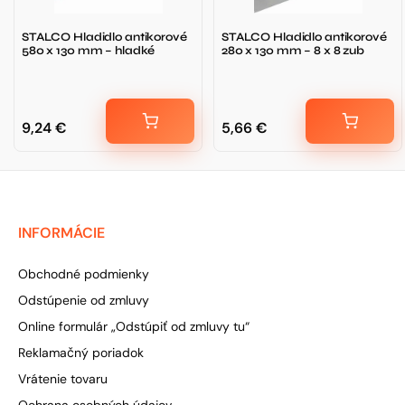
STALCO Hladidlo antikorové
STALCO Hladidlo antikorové
580 x 130 mm – hladké
280 x 130 mm – 8 x 8 zub
9,24
€
5,66
€
INFORMÁCIE
Obchodné podmienky
Odstúpenie od zmluvy
Online formulár „Odstúpiť od zmluvy tu“
Reklamačný poriadok
Vrátenie tovaru
Ochrana osobných údajov