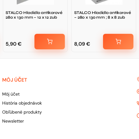
STALCO Hladidlo antikorové
STALCO Hladidlo antikorové
280 x 130 mm – 12 x 12 zub
– 280 x 130 mm ; 8 x 8 zub
5,90
€
8,09
€
MÔJ ÚČET
Môj účet
História objednávok
Obľúbené produkty
Newsletter