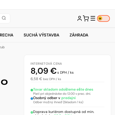
☰
☀️
TRECHA
SUCHÁ VÝSTAVBA
ZÁHRADA
zub
INTERNETOVÁ CENA
8,09
€
s DPH / ks
30
6,58
€
bez DPH / ks
Tovar skladom odošleme ešte dnes
Platí pri objednávke do 12:00 v prac. dni.
Osobný odber v
predajni
Odber možný ihneď (Skladom 1 ks)
Doprava kuriérom dostupná od min.