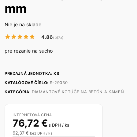
mm
Nie je na sklade
4.86
/5
(7x)
pre rezanie na sucho
PREDAJNÁ JEDNOTKA: KS
KATALÓGOVÉ ČÍSLO:
S-29030
KATEGÓRIA:
DIAMANTOVÉ KOTÚČE NA BETÓN A KAMEŇ
INTERNETOVÁ CENA
76,72
€
s DPH / ks
62,37
€
bez DPH / ks