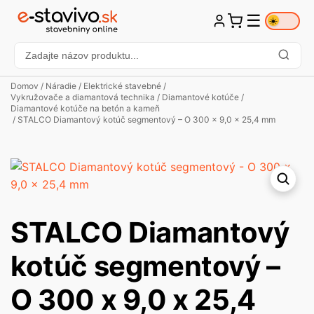
☰
☀️
Domov
/
Náradie
/
Elektrické stavebné
/
Vykružovače a diamantová technika
/
Diamantové kotúče
/
Diamantové kotúče na betón a kameň
/ STALCO Diamantový kotúč segmentový – O 300 x 9,0 x 25,4 mm
STALCO Diamantový
kotúč segmentový –
O 300 x 9,0 x 25,4