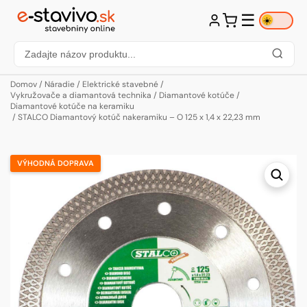
☰
☀️
Domov
/
Náradie
/
Elektrické stavebné
/
Vykružovače a diamantová technika
/
Diamantové kotúče
/
Diamantové kotúče na keramiku
/ STALCO Diamantový kotúč nakeramiku – O 125 x 1,4 x 22,23 mm
VÝHODNÁ DOPRAVA