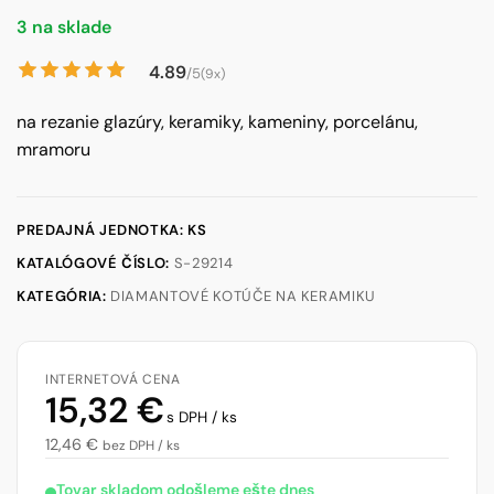
3 na sklade
4.89
/5
(9x)
na rezanie glazúry, keramiky, kameniny, porcelánu,
mramoru
PREDAJNÁ JEDNOTKA: KS
KATALÓGOVÉ ČÍSLO:
S-29214
KATEGÓRIA:
DIAMANTOVÉ KOTÚČE NA KERAMIKU
INTERNETOVÁ CENA
15,32
€
s DPH / ks
12,46
€
bez DPH / ks
Tovar skladom odošleme ešte dnes