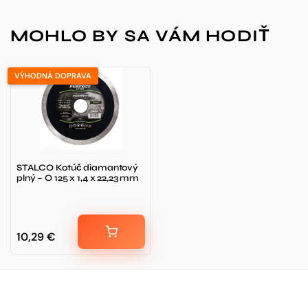
MOHLO BY SA VÁM HODIŤ
VÝHODNÁ DOPRAVA
STALCO Kotúč diamantový
plný – O 125 x 1,4 x 22,23 mm
10,29
€