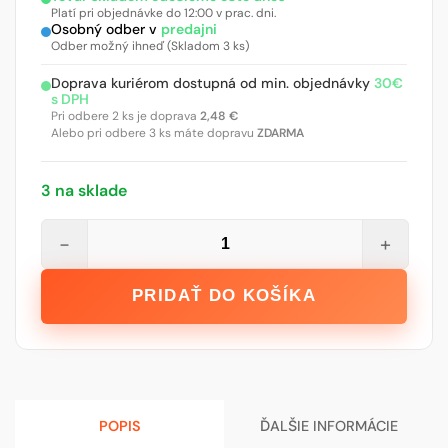
Platí pri objednávke do 12:00 v prac. dni.
Osobný odber v
predajni
Odber možný ihneď (Skladom 3 ks)
Doprava kuriérom dostupná od min. objednávky
30€
s DPH
Pri odbere 2 ks je doprava
2,48
€
Alebo pri odbere 3 ks máte dopravu
ZDARMA
3 na sklade
množstvo
−
+
STALCO
Diamantový
PRIDAŤ DO KOŠÍKA
kotúč
nakeramiku
-
O
125
POPIS
ĎALŠIE INFORMÁCIE
x