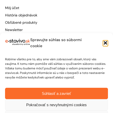
Môj účet
História objednávok
Obľúbené produkty
Newsletter
Spravujte súhlas so súbormi
Štúrova 155, 949 01 Nitra
cookie
obchod@e-stavivo.sk
Robíme všetko pre to, aby sme vám zobrazovali obsah, ktorý vás
+421 948 906 050
zaujíma. K tomu nám pomôže váš súhlas s využívaním súborov cookies.
Vďaka tomu budeme môcť používať údaje o vašom prezeraní webu e-
Po-Pia: 7:00 - 15:30
stavivo.sk. Poskytnuté informácie sú u nás v bezpečí a toto nastavenie
navyše môžete kedykoľvek upraviť alebo vypnúť.
So: 7:00 - 12:00
Súhlasiť a zavrieť
Pokračovať s nevyhnutnými cookies