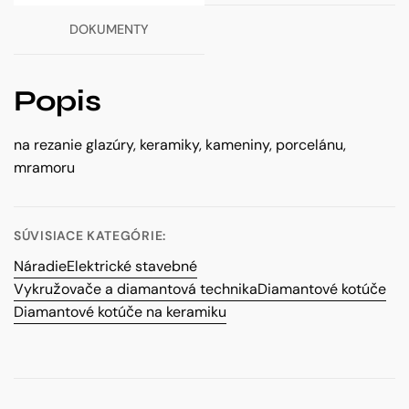
1,4
x
DOKUMENTY
22,23
mm
Popis
na rezanie glazúry, keramiky, kameniny, porcelánu,
mramoru
SÚVISIACE KATEGÓRIE:
Náradie
Elektrické stavebné
Vykružovače a diamantová technika
Diamantové kotúče
Diamantové kotúče na keramiku