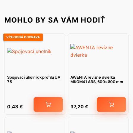
MOHLO BY SA VÁM HODIŤ
VÝHODNÁ DOPRAVA
Spojovací uholník k profilu UA
AWENTA revízne dvierka
75
MKOM41 ABS, 600×600 mm
0,43
€
37,20
€