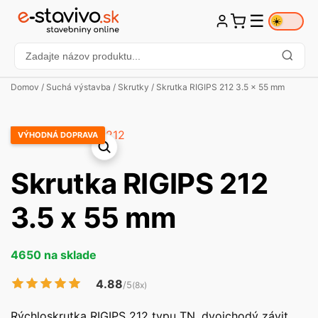
☰
☀️
Domov
/
Suchá výstavba
/
Skrutky
/ Skrutka RIGIPS 212 3.5 x 55 mm
VÝHODNÁ DOPRAVA
Skrutka RIGIPS 212
3.5 x 55 mm
4650 na sklade
4.88
/5
(8x)
Rýchloskrutka RIGIPS 212 typu TN, dvojchodý závit,