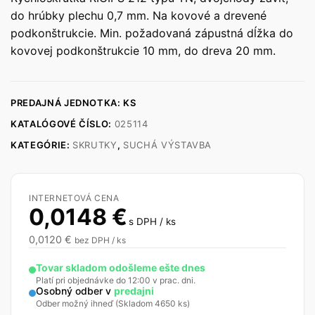
do hrúbky plechu 0,7 mm. Na kovové a drevené
podkonštrukcie. Min. požadovaná zápustná dĺžka do
kovovej podkonštrukcie 10 mm, do dreva 20 mm.
PREDAJNÁ JEDNOTKA: KS
KATALÓGOVÉ ČÍSLO:
025114
KATEGÓRIE:
SKRUTKY
,
SUCHÁ VÝSTAVBA
INTERNETOVÁ CENA
0,0148 €
s DPH / ks
0,0120 €
bez DPH / ks
Tovar skladom odošleme ešte dnes
Platí pri objednávke do 12:00 v prac. dni.
Osobný odber v
predajni
Odber možný ihneď (Skladom 4650 ks)