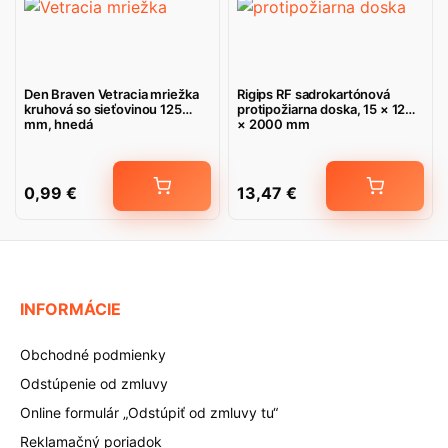
Den Braven Vetracia mriežka
Rigips RF sadrokartónová
kruhová so sieťovinou 125
protipožiarna doska, 15 × 1200
mm, hnedá
× 2000 mm
0,99
€
13,47
€
INFORMÁCIE
Obchodné podmienky
Odstúpenie od zmluvy
Online formulár „Odstúpiť od zmluvy tu“
Reklamačný poriadok