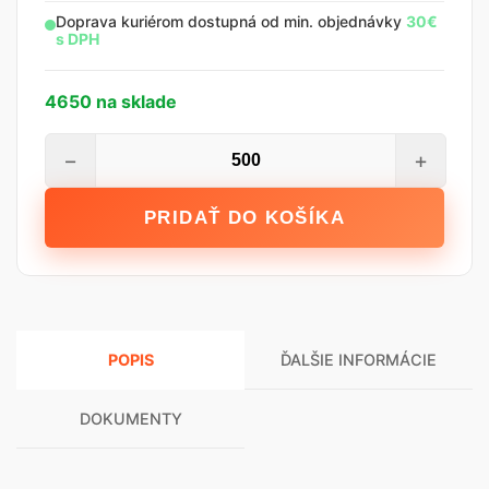
Doprava kuriérom dostupná od min. objednávky
30€
s DPH
4650 na sklade
množstvo
−
+
Skrutka
RIGIPS
PRIDAŤ DO KOŠÍKA
212
3.5
x
55
mm
POPIS
ĎALŠIE INFORMÁCIE
DOKUMENTY