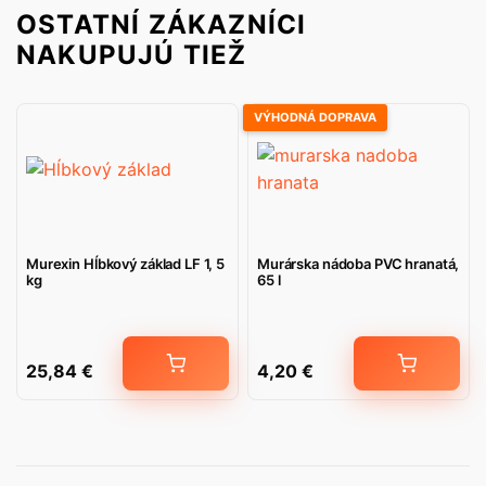
OSTATNÍ ZÁKAZNÍCI
NAKUPUJÚ TIEŽ
VÝHODNÁ DOPRAVA
Murexin Hĺbkový základ LF 1, 5
Murárska nádoba PVC hranatá,
kg
65 l
25,84
€
4,20
€