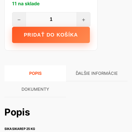
11 na sklade
množstvo
−
+
SIKA
SIKAREP
PRIDAŤ DO KOŠÍKA
25
KG
POPIS
ĎALŠIE INFORMÁCIE
DOKUMENTY
Popis
SIKA SIKAREP 25 KG