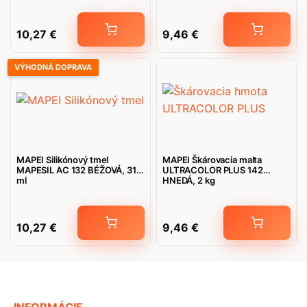
10,27
€
9,46
€
VÝHODNÁ DOPRAVA
MAPEI Silikónový tmel
MAPEI Škárovacia malta
MAPESIL AC 132 BÉŽOVÁ, 310
ULTRACOLOR PLUS 142
ml
HNEDÁ, 2 kg
10,27
€
9,46
€