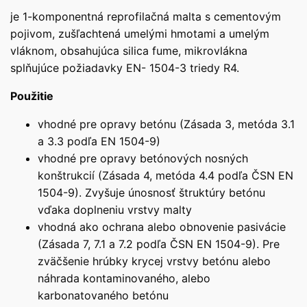
je 1-komponentná reprofilačná malta s cementovým
pojivom, zušľachtená umelými hmotami a umelým
vláknom, obsahujúca silica fume, mikrovlákna
splňujúce požiadavky EN- 1504-3 triedy R4.
Použitie
vhodné pre opravy betónu (Zásada 3, metóda 3.1
a 3.3 podľa EN 1504-9)
vhodné pre opravy betónových nosných
konštrukcií (Zásada 4, metóda 4.4 podľa ČSN EN
1504-9). Zvyšuje únosnosť štruktúry betónu
vďaka doplneniu vrstvy malty
vhodná ako ochrana alebo obnovenie pasivácie
(Zásada 7, 7.1 a 7.2 podľa ČSN EN 1504-9). Pre
zväčšenie hrúbky krycej vrstvy betónu alebo
náhrada kontaminovaného, alebo
karbonatovaného betónu