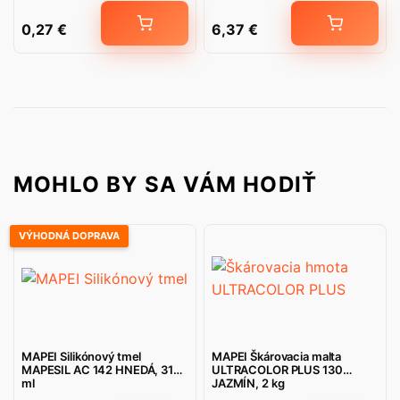
0,27
€
6,37
€
MOHLO BY SA VÁM HODIŤ
VÝHODNÁ DOPRAVA
MAPEI Silikónový tmel
MAPEI Škárovacia malta
MAPESIL AC 142 HNEDÁ, 310
ULTRACOLOR PLUS 130
ml
JAZMÍN, 2 kg