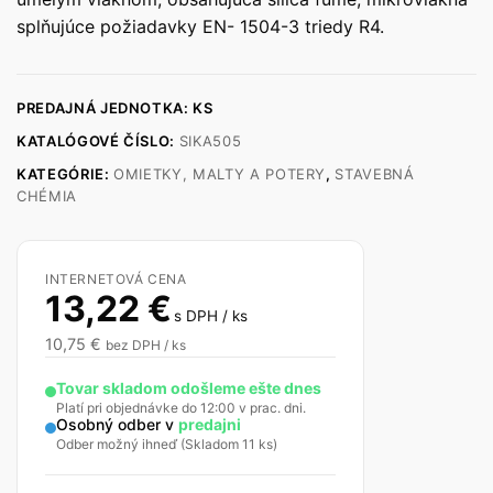
splňujúce požiadavky EN- 1504-3 triedy R4.
PREDAJNÁ JEDNOTKA: KS
KATALÓGOVÉ ČÍSLO:
SIKA505
KATEGÓRIE:
OMIETKY, MALTY A POTERY
,
STAVEBNÁ
CHÉMIA
INTERNETOVÁ CENA
13,22
€
s DPH / ks
10,75
€
bez DPH / ks
Tovar skladom odošleme ešte dnes
Platí pri objednávke do 12:00 v prac. dni.
Osobný odber v
predajni
Odber možný ihneď (Skladom 11 ks)