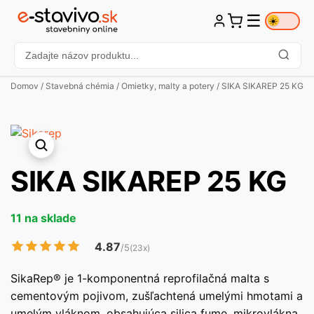
☰
☀️
Domov
/
Stavebná chémia
/
Omietky, malty a potery
/ SIKA SIKAREP 25 KG
SIKA SIKAREP 25 KG
11 na sklade
4.87
/5
(23x)
SikaRep® je 1-komponentná reprofilačná malta s
cementovým pojivom, zušľachtená umelými hmotami a
umelým vláknom, obsahujúca silica fume, mikrovlákna