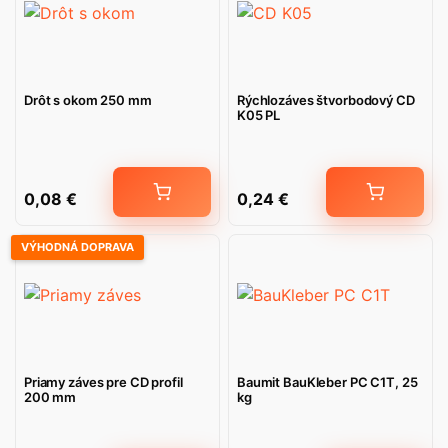
Drôt s okom 250 mm
Rýchlozáves štvorbodový CD
K05 PL
0,08
€
0,24
€
VÝHODNÁ DOPRAVA
Priamy záves pre CD profil
Baumit BauKleber PC C1T, 25
200 mm
kg