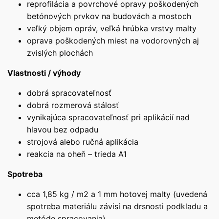
reprofilácia a povrchové opravy poškodených
betónových prvkov na budovách a mostoch
veľký objem opráv, veľká hrúbka vrstvy malty
oprava poškodených miest na vodorovných aj
zvislých plochách
Vlastnosti / výhody
dobrá spracovateľnosť
dobrá rozmerová stálosť
vynikajúca spracovateľnosť pri aplikácií nad
hlavou bez odpadu
strojová alebo ručná aplikácia
reakcia na oheň – trieda A1
Spotreba
cca 1,85 kg / m2 a 1 mm hotovej malty (uvedená
spotreba materiálu závisí na drsnosti podkladu a
metóde spracovania)