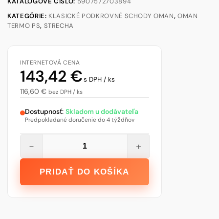
KATALÓGOVÉ ČÍSLO:
5907572703894
KATEGÓRIE:
KLASICKÉ PODKROVNÉ SCHODY OMAN
,
OMAN
TERMO PS
,
STRECHA
INTERNETOVÁ CENA
143,42
€
s DPH / ks
116,60
€
bez DPH / ks
Dostupnosť:
Skladom u dodávateľa
Predpokladané doručenie do 4 týždňov
množstvo
−
+
Podkrovné
schody
PRIDAŤ DO KOŠÍKA
OMAN
TERMO
PS
130X70