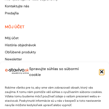
Kontaktujte nás
Predajňa
MÔJ ÚČET
Môj účet
História objednávok
Obľúbené produkty
Newsletter
Spravujte súhlas so súbormi
Štúrova 155, 949 01 Nitra
cookie
obchod@e-stavivo.sk
Robíme všetko pre to, aby sme vám zobrazovali obsah, ktorý vás
+421 948 906 050
zaujíma. K tomu nám pomôže váš súhlas s využívaním súborov cookies.
Vďaka tomu budeme môcť používať údaje o vašom prezeraní webu e-
stavivo.sk. Poskytnuté informácie sú u nás v bezpečí a toto nastavenie
Po-Pia: 7:00 - 15:30
navyše môžete kedykoľvek upraviť alebo vypnúť.
So: 7:00 - 12:00