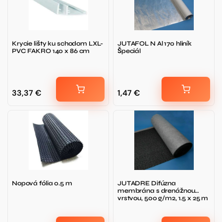
Krycie lišty ku schodom LXL-
JUTAFOL N Al 170 hliník
PVC FAKRO 140 x 86 cm
Špeciál
33,37
€
1,47
€
Nopová fólia 0.5 m
JUTADRE Difúzna
membrána s drenážnou
vrstvou, 500 g/m2, 1.5 x 25 m