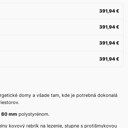
391,94
€
391,94
€
391,94
€
391,94
€
rgetické domy a všade tam, kde je potrebná dokonalá
iestorov.
é
80 mm
polystyrénom.
elny kovový rebrík na lezenie, stupne s protišmykovou