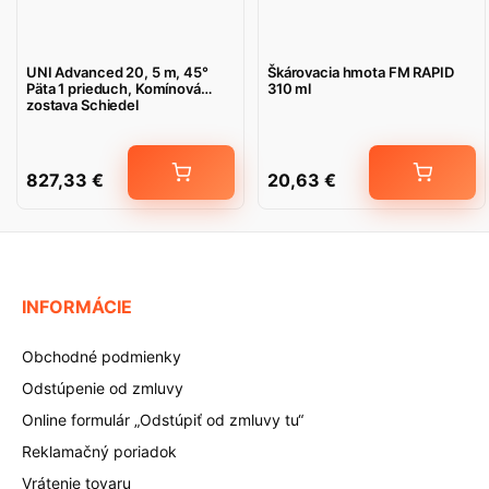
UNI Advanced 20, 5 m, 45°
Škárovacia hmota FM RAPID
Päta 1 prieduch, Komínová
310 ml
zostava Schiedel
827,33
€
20,63
€
INFORMÁCIE
Obchodné podmienky
Odstúpenie od zmluvy
Online formulár „Odstúpiť od zmluvy tu“
Reklamačný poriadok
Vrátenie tovaru