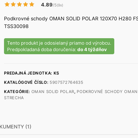
4.89
/5
(9x)
Podkrovné schody OMAN SOLID POLAR 120X70 H280 F
TSS30098
Tento produkt je odosielaný priamo od výrobcu.
Predpokladaná doba doručenia:
do 4 týždňov
PREDAJNÁ JEDNOTKA: KS
KATALÓGOVÉ ČÍSLO:
5907572764635
KATEGÓRIE:
OMAN SOLID POLAR
,
PODKROVNÉ SCHODY OMAN 
STRECHA
KUMENTY (1)