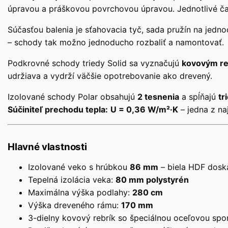
úpravou a práškovou povrchovou úpravou. Jednotlivé čas
Súčasťou balenia je sťahovacia tyč, sada pružín na jed
– schody tak možno jednoducho rozbaliť a namontovať.
Podkrovné schody triedy Solid sa vyznačujú
kovovým re
udržiava a vydrží väčšie opotrebovanie ako drevený.
Izolované schody Polar obsahujú
2 tesnenia
a spĺňajú
tr
Súčiniteľ prechodu tepla:
U = 0,36 W/m²·K
– jedna z naj
Hlavné vlastnosti
Izolované veko s hrúbkou
86 mm
– biela HDF dosk
Tepelná izolácia veka:
80 mm polystyrén
Maximálna výška podlahy:
280 cm
Výška dreveného rámu:
170 mm
3-dielny kovový rebrík so špeciálnou oceľovou sp