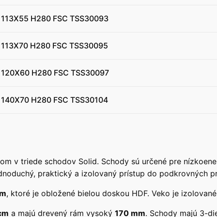
 113X55 H280 FSC TSS30093
 113X70 H280 FSC TSS30095
 120X60 H280 FSC TSS30097
 140X70 H280 FSC TSS30104
om v triede schodov Solid. Schody sú určené pre nízkoene
ednoduchý, praktický a izolovaný prístup do podkrovných pr
mm
, ktoré je obložené bielou doskou HDF. Veko je izolovan
cm
a majú drevený rám vysoký
170 mm
. Schody majú 3-di