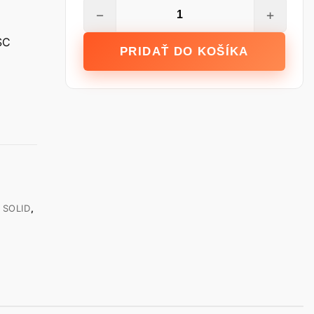
množstvo
−
+
Podkrovné
schody
SC
PRIDAŤ DO KOŠÍKA
OMAN
SOLID
POLAR
120X70
H280
FSC
TSS30098
SOLID
,