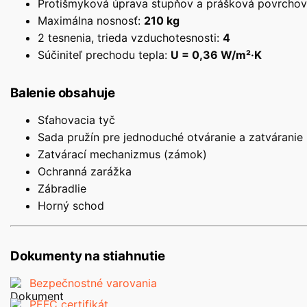
Protišmyková úprava stupňov a prášková povrchov
Maximálna nosnosť:
210 kg
2 tesnenia, trieda vzduchotesnosti:
4
Súčiniteľ prechodu tepla:
U = 0,36 W/m²·K
Balenie obsahuje
Sťahovacia tyč
Sada pružín pre jednoduché otváranie a zatváranie
Zatvárací mechanizmus (zámok)
Ochranná zarážka
Zábradlie
Horný schod
Dokumenty na stiahnutie
Bezpečnostné varovania
PEFC certifikát