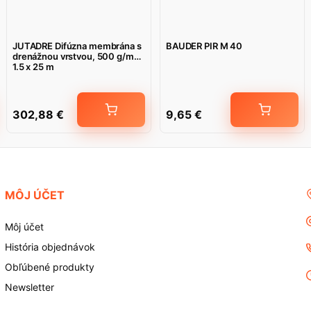
JUTADRE Difúzna membrána s
BAUDER PIR M 40
drenážnou vrstvou, 500 g/m2,
1.5 x 25 m
302,88
€
9,65
€
MÔJ ÚČET
Môj účet
História objednávok
Obľúbené produkty
Newsletter