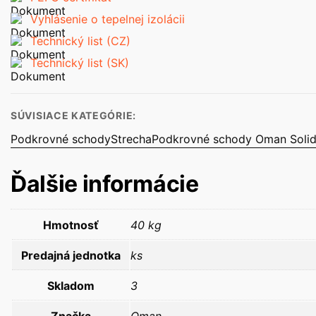
Vyhlásenie o tepelnej izolácii
Technický list (CZ)
Technický list (SK)
SÚVISIACE KATEGÓRIE:
Podkrovné schody
Strecha
Podkrovné schody Oman Soli
Ďalšie informácie
Hmotnosť
40 kg
Predajná jednotka
ks
Skladom
3