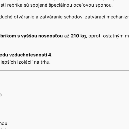
ti rebríka sú spojené špeciálnou oceľovou sponou.
noduché otváranie a zatváranie schodov, zatvárací mechani
bríkom s vyššou nosnosťou
až
210 kg
, oproti ostatným 
iedu vzduchotesnosti 4
.
lepších izolácií na trhu.
a
onou