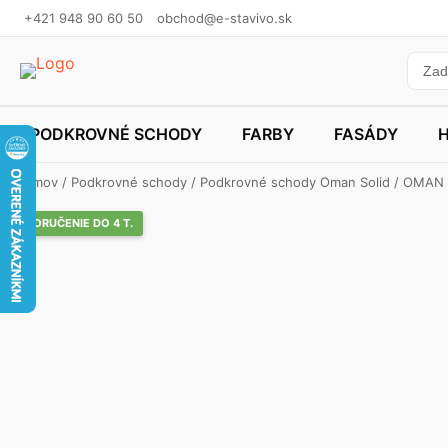
+421 948 90 60 50
obchod@e-stavivo.sk
PODKROVNÉ SCHODY
FARBY
FASÁDY
Domov
/
Podkrovné schody
/
Podkrovné schody Oman Solid
/
OMAN 
DORUČENIE DO 4 T.