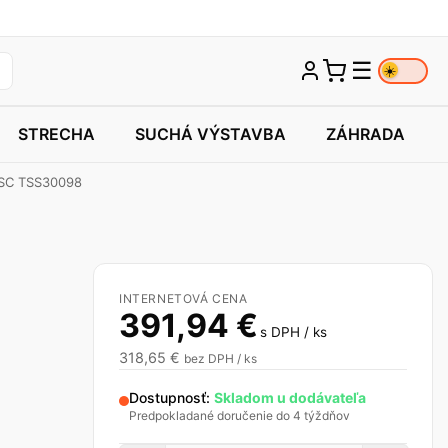
☰
☀️
STRECHA
SUCHÁ VÝSTAVBA
ZÁHRADA
FSC TSS30098
INTERNETOVÁ CENA
391,94
€
s DPH / ks
318,65
€
bez DPH / ks
Dostupnosť:
Skladom u dodávateľa
Predpokladané doručenie do 4 týždňov