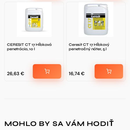
CERESIT CT 17 Hĺbková
Ceresit CT 17 Hĺbkový
penetrácia, 10 l
penetračný náter, 5 l
26,63
€
16,74
€
MOHLO BY SA VÁM HODIŤ