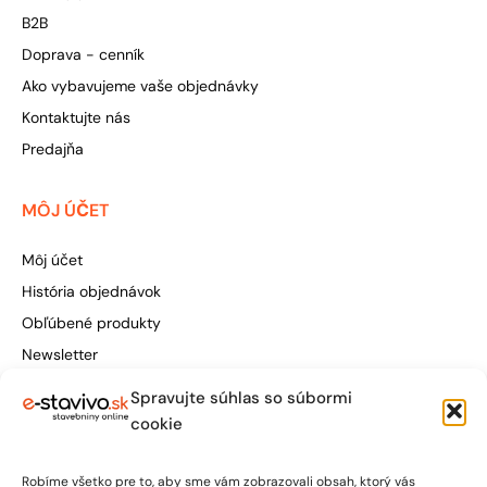
B2B
Doprava - cenník
Ako vybavujeme vaše objednávky
Kontaktujte nás
Predajňa
MÔJ ÚČET
Môj účet
História objednávok
Obľúbené produkty
Newsletter
Spravujte súhlas so súbormi
Štúrova 155, 949 01 Nitra
cookie
obchod@e-stavivo.sk
Robíme všetko pre to, aby sme vám zobrazovali obsah, ktorý vás