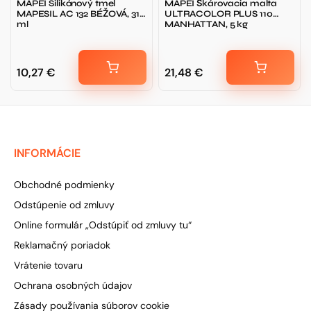
MAPEI Silikónový tmel
MAPEI Škárovacia malta
MAPESIL AC 132 BÉŽOVÁ, 310
ULTRACOLOR PLUS 110
ml
MANHATTAN, 5 kg
10,27
€
21,48
€
INFORMÁCIE
Obchodné podmienky
Odstúpenie od zmluvy
Online formulár „Odstúpiť od zmluvy tu“
Reklamačný poriadok
Vrátenie tovaru
Ochrana osobných údajov
Zásady používania súborov cookie