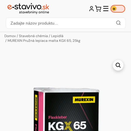
☰
☀️
Domov
/
Stavebná chémia
/
Lepidlá
/ MUREXIN Pružná lepiaca malta KGX 65, 25kg