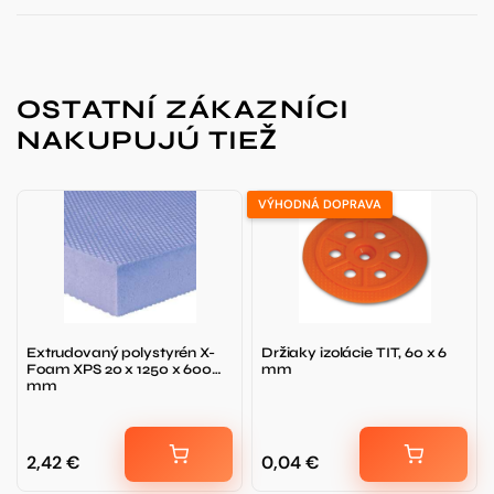
OSTATNÍ ZÁKAZNÍCI
NAKUPUJÚ TIEŽ
VÝHODNÁ DOPRAVA
Extrudovaný polystyrén X-
Držiaky izolácie TIT, 60 x 6
Foam XPS 20 x 1250 x 600
mm
mm
2,42
€
0,04
€