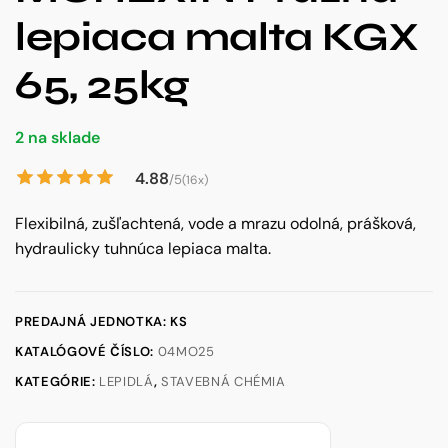
lepiaca malta KGX
65, 25kg
2 na sklade
4.88
/5
(16x)
Flexibilná, zušľachtená, vode a mrazu odolná, prášková,
hydraulicky tuhnúca lepiaca malta.
PREDAJNÁ JEDNOTKA: KS
KATALÓGOVÉ ČÍSLO:
04MO25
KATEGÓRIE:
LEPIDLÁ
,
STAVEBNÁ CHÉMIA