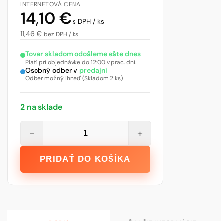
INTERNETOVÁ CENA
14,10
€
s DPH / ks
11,46
€
bez DPH / ks
Tovar skladom odošleme ešte dnes
Platí pri objednávke do 12:00 v prac. dni.
Osobný odber v
predajni
Odber možný ihneď (Skladom 2 ks)
2 na sklade
množstvo
−
+
MUREXIN
Pružná
PRIDAŤ DO KOŠÍKA
lepiaca
malta
KGX
65,
25kg