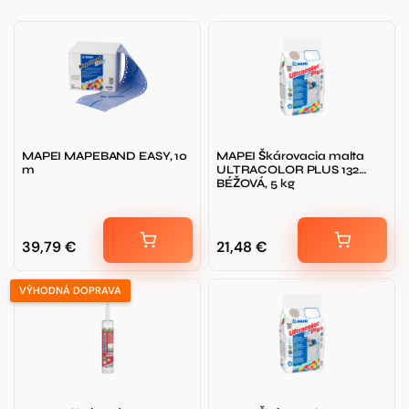
MAPEI MAPEBAND EASY, 10
MAPEI Škárovacia malta
m
ULTRACOLOR PLUS 132
BÉŽOVÁ, 5 kg
39,79
€
21,48
€
VÝHODNÁ DOPRAVA