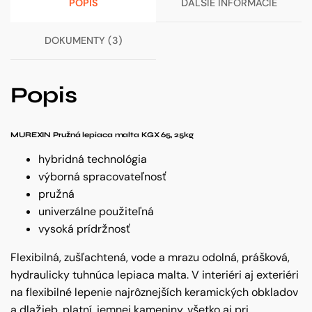
POPIS
ĎALŠIE INFORMÁCIE
DOKUMENTY (3)
Popis
MUREXIN Pružná lepiaca malta KGX 65, 25kg
hybridná technológia
výborná spracovateľnosť
pružná
univerzálne použiteľná
vysoká prídržnosť
Flexibilná, zušľachtená, vode a mrazu odolná, prášková,
hydraulicky tuhnúca lepiaca malta. V interiéri aj exteriéri
na flexibilné lepenie najrôznejších keramických obkladov
a dlažieb, platní, jemnej kameniny, všetko aj pri