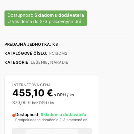
Dostupnosť:
Skladom u dodávateľa
U vás doma do 2-3 pracovných dní
PREDAJNÁ JEDNOTKA: KS
KATALÓGOVÉ ČÍSLO:
I-CISCM2
KATEGÓRIE:
LEŠENIE
,
NÁRADIE
INTERNETOVÁ CENA
455,10
€
s DPH / ks
370,00
€
bez DPH / ks
Dostupnosť:
Skladom u dodávateľa
Predpokladané doručenie 2-3 pracovné dni
množstvo