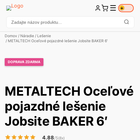
☰
☀️
Domov
/
Náradie
/
Lešenie
/ METALTECH Oceľové pojazdné lešenie Jobsite BAKER 6′
DOPRAVA ZDARMA
METALTECH Oceľové
pojazdné lešenie
Jobsite BAKER 6′
4.88
/5
(8x)