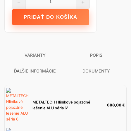
−
+
METALTECH
Oceľové
PRIDAŤ DO KOŠÍKA
pojazdné
lešenie
Jobsite
BAKER
6'
VARIANTY
POPIS
ĎALŠIE INFORMÁCIE
DOKUMENTY
METALTECH Hliníkové pojazdné
688,00
€
lešenie ALU séria 6′