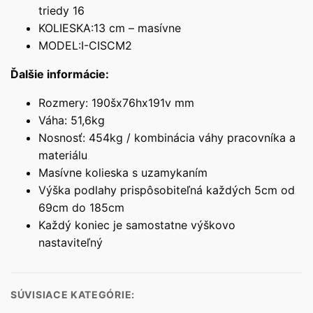
triedy 16
KOLIESKA:13 cm – masívne
MODEL:I-CISCM2
Ďalšie informácie:
Rozmery: 190šx76hx191v mm
Váha: 51,6kg
Nosnosť: 454kg / kombinácia váhy pracovníka a
materiálu
Masívne kolieska s uzamykaním
Výška podlahy prispôsobiteľná každých 5cm od
69cm do 185cm
Každý koniec je samostatne výškovo
nastaviteľný
SÚVISIACE KATEGÓRIE: