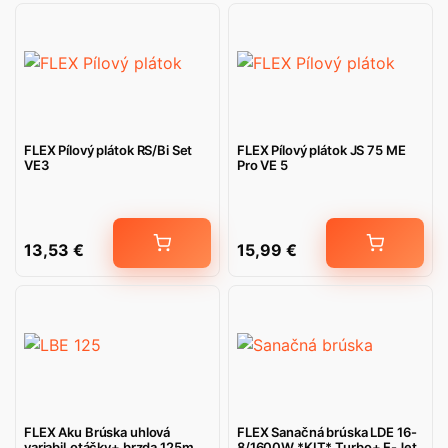
FLEX Pílový plátok RS/Bi Set
FLEX Pílový plátok JS 75 ME
VE3
Pro VE 5
13,53
€
15,99
€
FLEX Aku Brúska uhlová
FLEX Sanačná brúska LDE 16-
variabil.otáčky+ brzda 125mm
8/1600W *KIT* Turbo+ E-Jet