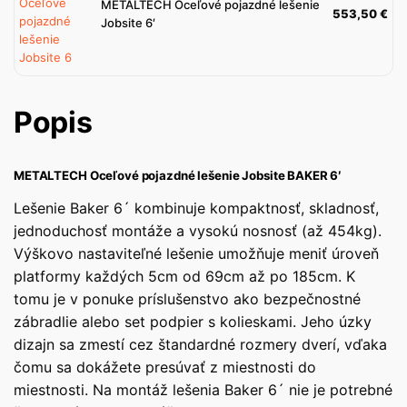
METALTECH Oceľové pojazdné lešenie
553,50
€
Jobsite 6′
Popis
METALTECH Oceľové pojazdné lešenie Jobsite BAKER 6′
Lešenie Baker 6´ kombinuje kompaktnosť, skladnosť,
jednoduchosť montáže a vysokú nosnosť (až 454kg).
Výškovo nastaviteľné lešenie umožňuje meniť úroveň
platformy každých 5cm od 69cm až po 185cm. K
tomu je v ponuke príslušenstvo ako bezpečnostné
zábradlie alebo set podpier s kolieskami. Jeho úzky
dizajn sa zmestí cez štandardné rozmery dverí, vďaka
čomu sa dokážete presúvať z miestnosti do
miestnosti. Na montáž lešenia Baker 6´ nie je potrebné