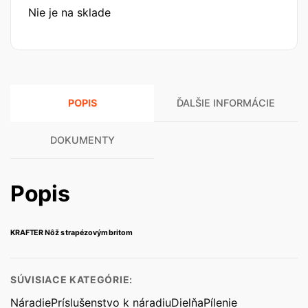
Nie je na sklade
POPIS
ĎALŠIE INFORMÁCIE
DOKUMENTY
Popis
KRAFTER Nôž s trapézovým britom
SÚVISIACE KATEGÓRIE:
Náradie
Príslušenstvo k náradiu
Dielňa
Pílenie