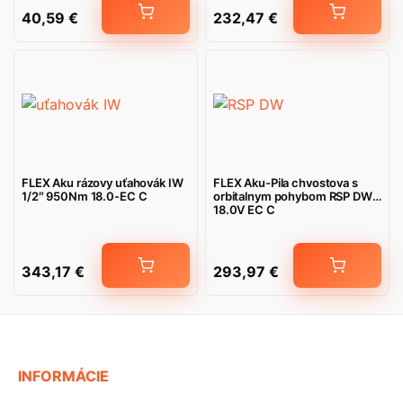
40,59
€
232,47
€
FLEX Aku rázovy uťahovák IW
FLEX Aku-Pila chvostova s
1/2″ 950Nm 18.0-EC C
orbitalnym pohybom RSP DW
18.0V EC C
343,17
€
293,97
€
INFORMÁCIE