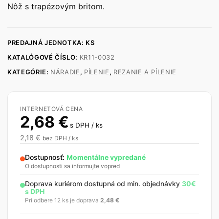
Nôž s trapézovým britom.
PREDAJNÁ JEDNOTKA: KS
KATALÓGOVÉ ČÍSLO:
KR11-0032
KATEGÓRIE:
NÁRADIE
,
PÍLENIE
,
REZANIE A PÍLENIE
INTERNETOVÁ CENA
2,68
€
s DPH / ks
2,18
€
bez DPH / ks
Dostupnosť:
Momentálne vypredané
O dostupnosti sa informujte vopred
Doprava kuriérom dostupná od min. objednávky
30€
s DPH
Pri odbere 12 ks je doprava
2,48
€