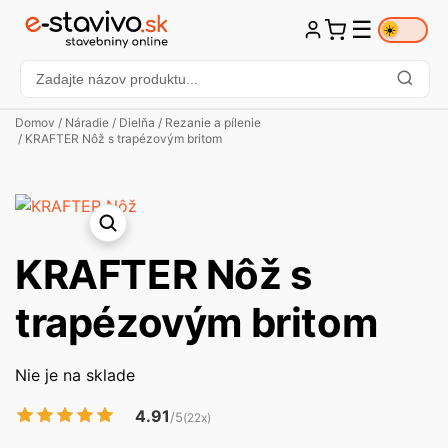
☰
☀️
Domov
/
Náradie
/
Dielňa
/
Rezanie a pílenie
/ KRAFTER Nôž s trapézovým britom
KRAFTER Nôž s
trapézovým britom
Nie je na sklade
4.91
/5
(22x)