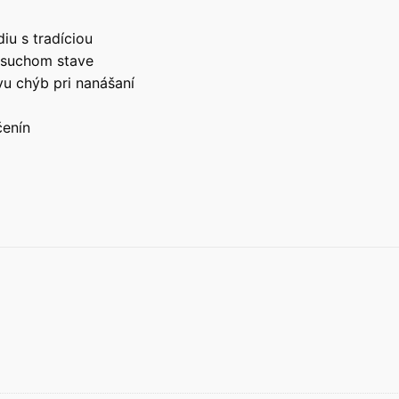
iu s tradíciou
 suchom stave
u chýb pri nanášaní
čenín