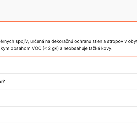
mérnych spojív, určená na dekoračnú ochranu stien a stropov v o
zkym obsahom VOC (< 2 g/l) a neobsahuje ťažké kovy.
e?