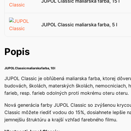
JUPOL Classic maliarska farba, 15 l
JUPOL Classic maliarska farba, 5 l
Popis
JUPOL Classic maliarska farba, 10 l
JUPOL Classic je obľúbená maliarska farba, ktorej dôver
budovách, školách, materských školách, nemocniciach, 
farieb, resp. farieb odolných proti mokrému oteru oteru.
Nová generácia farby JUPOL Classic so zvýšenou krycou
Classic môžete riediť vodou do 15%, dosiahnete lepšie n
jemnejšiu štruktúru a krajší vzhľad farebného filmu.