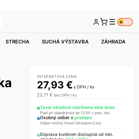
☰
☀️
STRECHA
SUCHÁ VÝSTAVBA
ZÁHRADA
INTERNETOVÁ CENA
ka
27,93
€
s DPH / ks
22,71
€
bez DPH / ks
Tovar skladom odošleme ešte dnes
Platí pri objednávke do 12:00 v prac. dni.
Osobný odber v
predajni
Odber možný ihneď (Skladom 5 ks)
Doprava kuriérom dostupná od min.