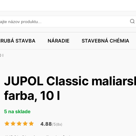
HRUBÁ STAVBA
NÁRADIE
STAVEBNÁ CHÉMIA
 l
JUPOL Classic maliars
farba, 10 l
5 na sklade
4.88
/5
(8x)