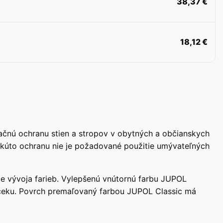
38,37
€
18,12
€
račnú ochranu stien a stropov v obytných a občianskych
akúto ochranu nie je požadované použitie umývateľných
e vývoja farieb. Vylepšenú vnútornú farbu JUPOL
valčeku. Povrch premaľovaný farbou JUPOL Classic má