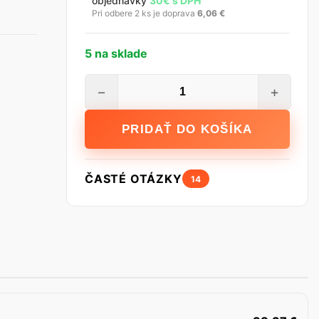
objednávky
30€ s DPH
Pri odbere 2 ks je doprava
6,06
€
5 na sklade
množstvo
−
+
JUPOL
Classic
PRIDAŤ DO KOŠÍKA
maliarska
farba,
10
ČASTÉ OTÁZKY
14
l