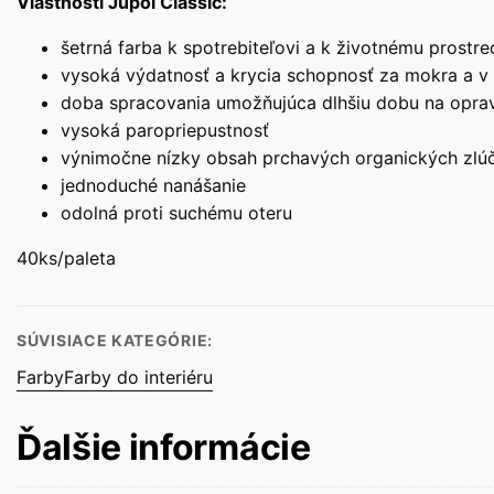
Vlastnosti Jupol Classic:
šetrná farba k spotrebiteľovi a k životnému prostred
vysoká výdatnosť a krycia schopnosť za mokra a v
doba spracovania umožňujúca dlhšiu dobu na oprav
vysoká paropriepustnosť
výnimočne nízky obsah prchavých organických zlú
jednoduché nanášanie
odolná proti suchému oteru
40ks/paleta
SÚVISIACE KATEGÓRIE:
Farby
Farby do interiéru
Ďalšie informácie