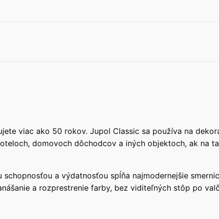
ujete viac ako 50 rokov. Jupol Classic sa používa na deko
hoteloch, domovoch dôchodcov a iných objektoch, ak na t
 schopnosťou a výdatnosťou spĺňa najmodernejšie smernic
anášanie a rozprestrenie farby, bez viditeľných stôp po 