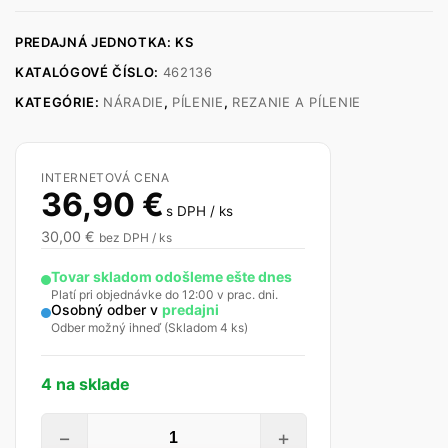
PREDAJNÁ JEDNOTKA: KS
KATALÓGOVÉ ČÍSLO:
462136
KATEGÓRIE:
NÁRADIE
,
PÍLENIE
,
REZANIE A PÍLENIE
INTERNETOVÁ CENA
36,90
€
s DPH / ks
30,00
€
bez DPH / ks
Tovar skladom odošleme ešte dnes
Platí pri objednávke do 12:00 v prac. dni.
Osobný odber v
predajni
Odber možný ihneď (Skladom 4 ks)
4 na sklade
množstvo
−
+