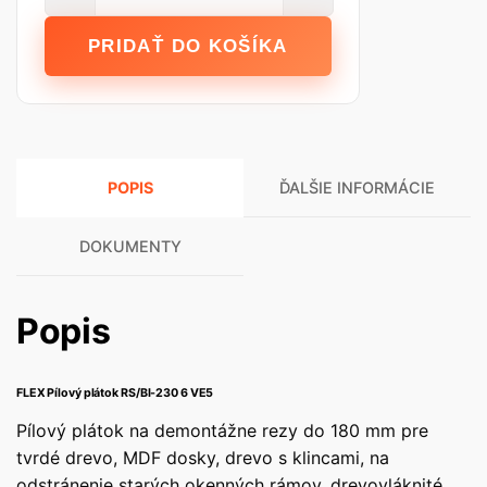
FLEX
Pílový
PRIDAŤ DO KOŠÍKA
plátok
RS/BI-
230
6
VE5
POPIS
ĎALŠIE INFORMÁCIE
DOKUMENTY
Popis
FLEX Pílový plátok RS/BI-230 6 VE5
Pílový plátok na demontážne rezy do 180 mm pre
tvrdé drevo, MDF dosky, drevo s klincami, na
odstránenie starých okenných rámov, drevovláknité