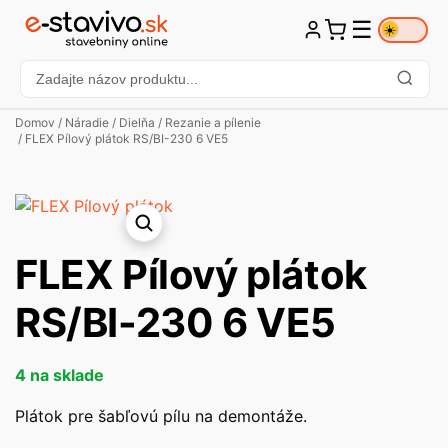
☰
☀️
Domov
/
Náradie
/
Dielňa
/
Rezanie a pílenie
/ FLEX Pílový plátok RS/BI-230 6 VE5
FLEX Pílový plátok
RS/BI-230 6 VE5
4 na sklade
Plátok pre šabľovú pílu na demontáže.