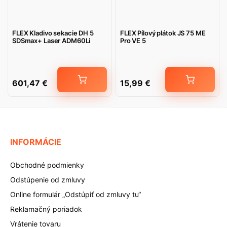
FLEX Kladivo sekacie DH 5
FLEX Pílový plátok JS 75 ME
SDSmax+ Laser ADM60Li
Pro VE 5
601,47
€
15,99
€
INFORMÁCIE
Obchodné podmienky
Odstúpenie od zmluvy
Online formulár „Odstúpiť od zmluvy tu“
Reklamačný poriadok
Vrátenie tovaru