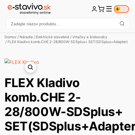
☰
☀️
Domov
/
Náradie
/
Elektrické stavebné
/
Vrtačky a šrobováky
/ FLEX Kladivo komb.CHE 2-28/800W-SDSplus+ SET(SDSplus+Adapter)
FLEX Kladivo
komb.CHE 2-
28/800W-SDSplus+
SET(SDSplus+Adapter