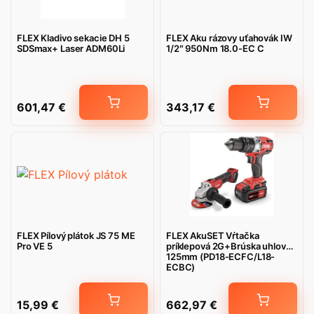
FLEX Kladivo sekacie DH 5
FLEX Aku rázovy uťahovák IW
SDSmax+ Laser ADM60Li
1/2″ 950Nm 18.0-EC C
601,47
€
343,17
€
FLEX Pílový plátok JS 75 ME
FLEX AkuSET Vŕtačka
Pro VE 5
príklepová 2G+Brúska uhlová
125mm (PD18-ECFC/L18-
ECBC)
15,99
€
662,97
€