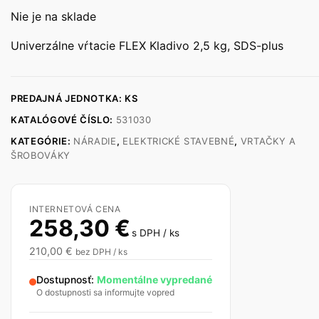
Nie je na sklade
Univerzálne vŕtacie FLEX Kladivo 2,5 kg, SDS-plus
PREDAJNÁ JEDNOTKA: KS
KATALÓGOVÉ ČÍSLO:
531030
KATEGÓRIE:
NÁRADIE
,
ELEKTRICKÉ STAVEBNÉ
,
VRTAČKY A
ŠROBOVÁKY
INTERNETOVÁ CENA
258,30
€
s DPH / ks
210,00
€
bez DPH / ks
Dostupnosť:
Momentálne vypredané
O dostupnosti sa informujte vopred