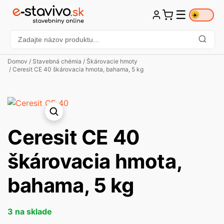
☰
☀️
Domov
/
Stavebná chémia
/
Škárovacie hmoty
/ Ceresit CE 40 škárovacia hmota, bahama, 5 kg
Ceresit CE 40
škárovacia hmota,
bahama, 5 kg
3 na sklade