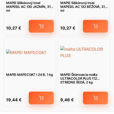
MAPEI Silikónový tmel
MAPEI Silikónový tmel
MAPESIL AC 130 JAZMÍN, 310
MAPESIL AC 132 BÉŽOVÁ, 310
ml
ml
10,27
€
10,27
€
MAPEI MAPECOAT I 24 B, 1 kg
MAPEI Škárovacia malta
ULTRACOLOR PLUS 112
STREDNE ŠEDÁ, 2 kg
19,44
€
9,46
€