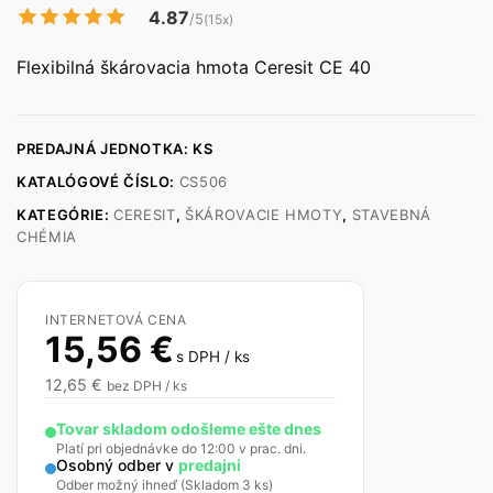
4.87
/5
(15x)
Flexibilná škárovacia hmota Ceresit CE 40
PREDAJNÁ JEDNOTKA: KS
KATALÓGOVÉ ČÍSLO:
CS506
KATEGÓRIE:
CERESIT
,
ŠKÁROVACIE HMOTY
,
STAVEBNÁ
CHÉMIA
INTERNETOVÁ CENA
15,56
€
s DPH / ks
12,65
€
bez DPH / ks
Tovar skladom odošleme ešte dnes
Platí pri objednávke do 12:00 v prac. dni.
Osobný odber v
predajni
Odber možný ihneď (Skladom 3 ks)