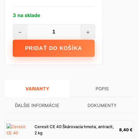
3 na sklade
množstvo
−
+
Ceresit
CE
PRIDAŤ DO KOŠÍKA
40
škárovacia
hmota,
bahama,
5
VARIANTY
POPIS
kg
ĎALŠIE INFORMÁCIE
DOKUMENTY
Ceresit CE 40 Škárovacia hmota, antracit,
8,40
€
2 kg