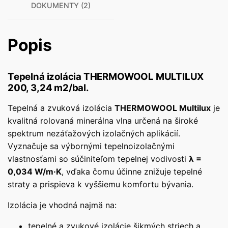
DOKUMENTY (2)
Popis
Tepelná izolácia THERMOWOOL MULTILUX
200, 3,24 m2/bal.
Tepelná a zvuková izolácia
THERMOWOOL Multilux
je
kvalitná rolovaná minerálna vlna určená na široké
spektrum nezáťažových izolačných aplikácií.
Vyznačuje sa výbornými tepelnoizolačnými
vlastnosťami so súčiniteľom tepelnej vodivosti
λ =
0,034 W/m·K
, vďaka čomu účinne znižuje tepelné
straty a prispieva k vyššiemu komfortu bývania.
Izolácia je vhodná najmä na:
tepelné a zvukové izolácie šikmých striech a