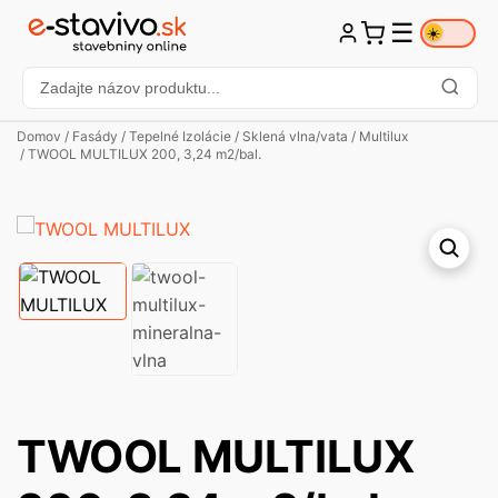
☰
☀️
Domov
/
Fasády
/
Tepelné Izolácie
/
Sklená vlna/vata
/
Multilux
/ TWOOL MULTILUX 200, 3,24 m2/bal.
TWOOL MULTILUX