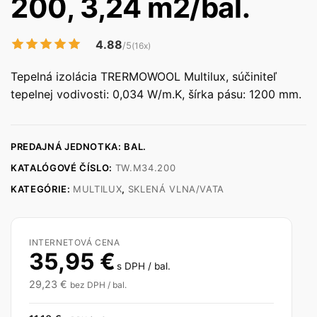
200, 3,24 m2/bal.
4.88
/5
(16x)
Tepelná izolácia TRERMOWOOL Multilux, súčiniteľ
tepelnej vodivosti: 0,034 W/m.K, šírka pásu: 1200 mm.
PREDAJNÁ JEDNOTKA: BAL.
KATALÓGOVÉ ČÍSLO:
TW.M34.200
KATEGÓRIE:
MULTILUX
,
SKLENÁ VLNA/VATA
INTERNETOVÁ CENA
35,95
€
s DPH / bal.
29,23
€
bez DPH / bal.