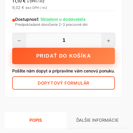
11,10
€
s DPH / m2
9,02
€
bez DPH / m2
Dostupnosť:
Skladom u dodávateľa
Predpokladané doručenie 2-3 pracovné dni
množstvo
−
+
TWOOL
MULTILUX
PRIDAŤ DO KOŠÍKA
200,
3,24
Pošlite nám dopyt a pripravíme vám cenovú ponuku.
m2/bal.
DOPYTOVÝ FORMULÁR
POPIS
ĎALŠIE INFORMÁCIE