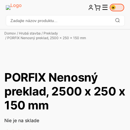
☰
☀️
Domov
/
Hrubá stavba
/
Preklady
/ PORFIX Nenosný preklad, 2500 x 250 x 150 mm
PORFIX Nenosný
preklad, 2500 x 250 x
150 mm
Nie je na sklade