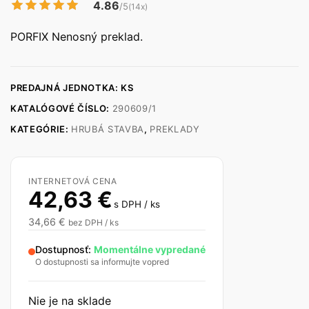
4.86
/5
(14x)
PORFIX Nenosný preklad.
PREDAJNÁ JEDNOTKA: KS
KATALÓGOVÉ ČÍSLO:
290609/1
KATEGÓRIE:
HRUBÁ STAVBA
,
PREKLADY
INTERNETOVÁ CENA
42,63
€
s DPH / ks
34,66
€
bez DPH / ks
Dostupnosť:
Momentálne vypredané
O dostupnosti sa informujte vopred
Nie je na sklade