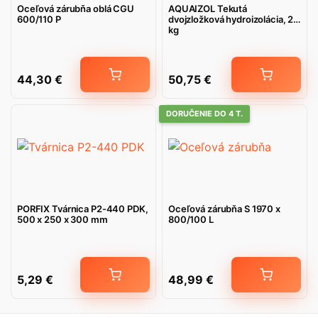
Oceľová zárubňa oblá CGU
AQUAIZOL Tekutá
600/110 P
dvojzložková hydroizolácia, 20
kg
44,30
€
50,75
€
DORUČENIE DO 4 T.
PORFIX Tvárnica P2-440 PDK,
Oceľová zárubňa S 1970 x
500 x 250 x 300 mm
800/100 L
5,29
€
48,99
€