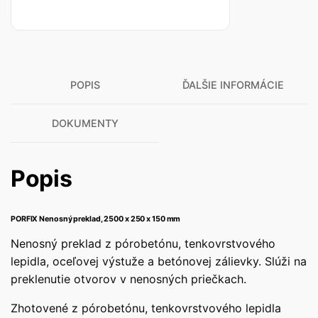
POPIS
ĎALŠIE INFORMÁCIE
DOKUMENTY
Popis
PORFIX Nenosný preklad, 2500 x 250 x 150 mm
Nenosný preklad z pórobetónu, tenkovrstvového
lepidla, oceľovej výstuže a betónovej zálievky. Slúži na
preklenutie otvorov v nenosných priečkach.
Zhotovené z pórobetónu, tenkovrstvového lepidla