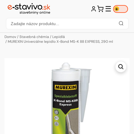
☰
☀️
Domov
/
Stavebná chémia
/
Lepidlá
/ MUREXIN Univerzálne lepidlo X-Bond MS-K 88 EXPRESS, 290 ml