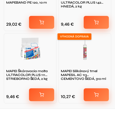
MAPEBAND PE 120, 10 m
ULTRACOLOR PLUS 142
HNEDÁ, 2 kg
29,02
€
9,46
€
VÝHODNÁ DOPRAVA
MAPEI Škárovacia malta
MAPEI Silikónový tmel
ULTRACOLOR PLUS 111
MAPESIL AC 113
STRIEBORNO ŠEDÁ, 2 kg
CEMENTOVO ŠEDÁ, 310 ml
9,46
€
10,27
€