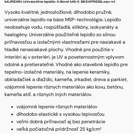
MUREXIN Univerzálne lepidlo X-Bond MS-K 88 EXPRESS, 290 ml
Vysoko kvalitné, jednozložkové, dlhodobo pružné,
univerzálne lepidlo na báze MSP-technológie. Lepidlo
neobsahuje vodu, rozpúšťadlá, silikóny, isokyanáty a
haalogény. Univerzálne použiteľné lepidlo so silnou
priľnavosťou a izolačnými vlastnosťami pre nasiakavé a
hladké nenasiakavé plochy. Vhodné pre použitie v
interiéri aj v exteriéri, je UV a poveternostným vplyvom
odolné a pretierateľné. Vhodné ako stavebné lepidlo pre
tepelno-izolačné materiály, na lepenie keramiky,
obkladačiek a dlaždíc, kameňa, zrkadiel, dreva a parkiet,
vzájomné lepenie rôznych materiálov ako kovu, betónu,
kameňa atď. a rôznych iných materiálov.
vzájomné lepenie rôznych materiálov
dlhodobo elastické s vysokou lepivosťou
veľmi dobrá priľnavosť aj bez penetrácie
veľká počiatočná prídržnosť 25 kg/cm²