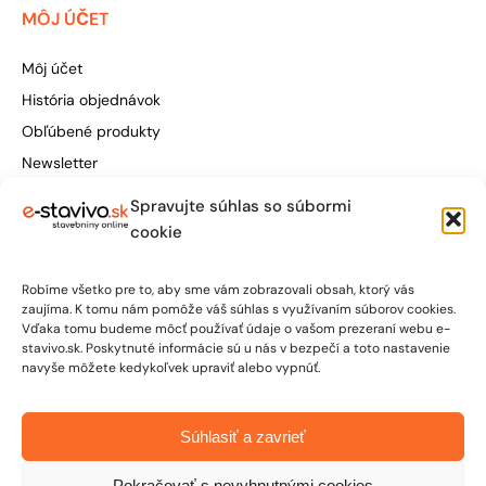
MÔJ ÚČET
Môj účet
História objednávok
Obľúbené produkty
Newsletter
Spravujte súhlas so súbormi
Štúrova 155, 949 01 Nitra
cookie
obchod@e-stavivo.sk
Robíme všetko pre to, aby sme vám zobrazovali obsah, ktorý vás
+421 948 906 050
zaujíma. K tomu nám pomôže váš súhlas s využívaním súborov cookies.
Vďaka tomu budeme môcť používať údaje o vašom prezeraní webu e-
stavivo.sk. Poskytnuté informácie sú u nás v bezpečí a toto nastavenie
Po-Pia: 7:00 - 15:30
navyše môžete kedykoľvek upraviť alebo vypnúť.
So: 7:00 - 12:00
Súhlasiť a zavrieť
Pokračovať s nevyhnutnými cookies