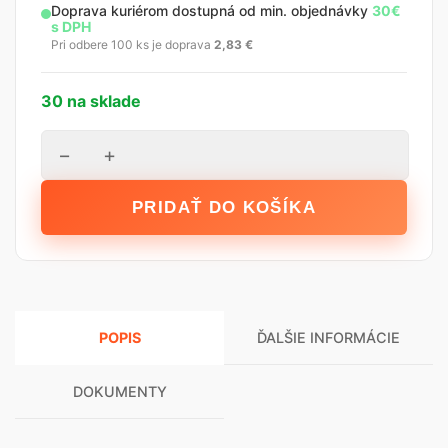
Doprava kuriérom dostupná od min. objednávky
30€
s DPH
Pri odbere 100 ks je doprava
2,83
€
30 na sklade
množstvo
−
+
TopKraft
Hmoždinka
PRIDAŤ DO KOŠÍKA
PPV
8
x
300
mm
POPIS
ĎALŠIE INFORMÁCIE
DOKUMENTY