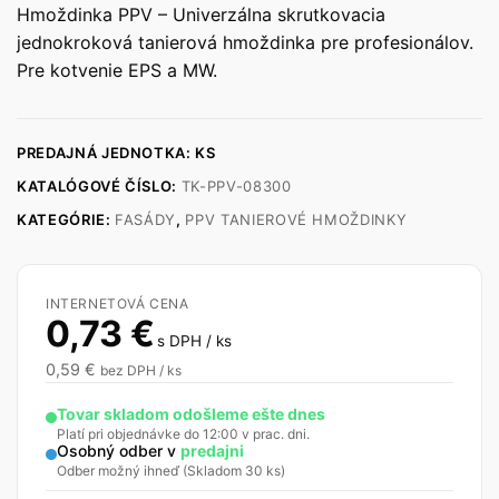
Hmoždinka PPV – Univerzálna skrutkovacia
jednokroková tanierová hmoždinka pre profesionálov.
Pre kotvenie EPS a MW.
PREDAJNÁ JEDNOTKA: KS
KATALÓGOVÉ ČÍSLO:
TK-PPV-08300
KATEGÓRIE:
FASÁDY
,
PPV TANIEROVÉ HMOŽDINKY
INTERNETOVÁ CENA
0,73
€
s DPH / ks
0,59
€
bez DPH / ks
Tovar skladom odošleme ešte dnes
Platí pri objednávke do 12:00 v prac. dni.
Osobný odber v
predajni
Odber možný ihneď (Skladom 30 ks)