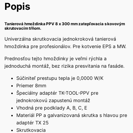
Popis
Tanierová hmoždinka PPV 8 x 300 mm zatepľovacia s kovovým
skrutovacím tŕňom.
Univerzálna skrutkovacia jednokroková tanierová
hmoždinka pre profesionálov. Pre kotvenie EPS a MW.
Prednosťou tejto hmoždinky je veľmi rýchla a
jednoduchá montáž, bez rizika presvitania na fasáde.
Súčiniteľ prestupu tepla je 0,0000 W/K
Priemer 8mm
Špeciálny adaptér TK-TOOL-PPV pre
jednokrokovú zapustenú montáž
Vhodná pre podklady A, B, C, E
Materiál PP a galvanizovaná skrutka s hlavou pre
adaptér TX 25
Skrutkovacia