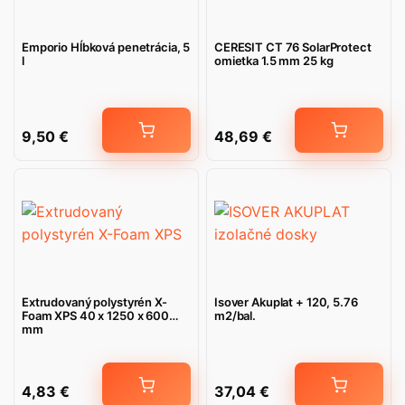
Emporio Hĺbková penetrácia, 5
CERESIT CT 76 SolarProtect
l
omietka 1.5 mm 25 kg
9,50
€
48,69
€
Extrudovaný polystyrén X-
Isover Akuplat + 120, 5.76
Foam XPS 40 x 1250 x 600
m2/bal.
mm
4,83
€
37,04
€