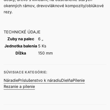
okenných rámov, drevovláknové kompozity/oblúkové
rezy.
TECHNICKÉ ÚDAJE
Zuby na palec
6 „
Jednotka balenia
5 Ks
Dĺžka
150 mm
SÚVISIACE KATEGÓRIE:
Náradie
Príslušenstvo k náradiu
Dielňa
Pílenie
Rezanie a pílenie