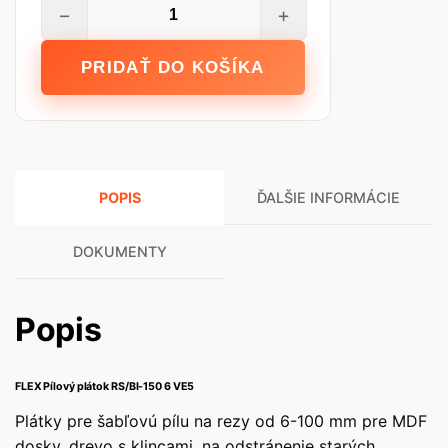
množstvo
−
+
FLEX
Pílový
PRIDAŤ DO KOŠÍKA
plátok
RS/BI-
150
6
VE5
POPIS
ĎALŠIE INFORMÁCIE
DOKUMENTY
Popis
FLEX Pílový plátok RS/BI-150 6 VE5
Plátky pre šabľovú pílu na rezy od 6-100 mm pre MDF
dosky, drevo s klincami, na odstránenie starých