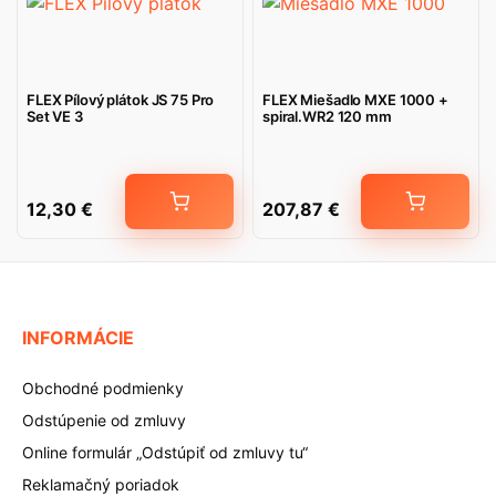
FLEX Pílový plátok JS 75 Pro
FLEX Miešadlo MXE 1000 +
Set VE 3
spiral.WR2 120 mm
12,30
€
207,87
€
INFORMÁCIE
Obchodné podmienky
Odstúpenie od zmluvy
Online formulár „Odstúpiť od zmluvy tu“
Reklamačný poriadok