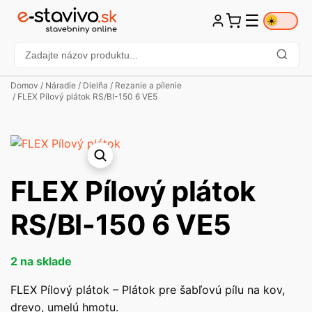
☰
☀️
Domov
/
Náradie
/
Dielňa
/
Rezanie a pílenie
/ FLEX Pílový plátok RS/BI-150 6 VE5
FLEX Pílový plátok
RS/BI-150 6 VE5
2 na sklade
FLEX Pílový plátok – Plátok pre šabľovú pílu na kov,
drevo, umelú hmotu.