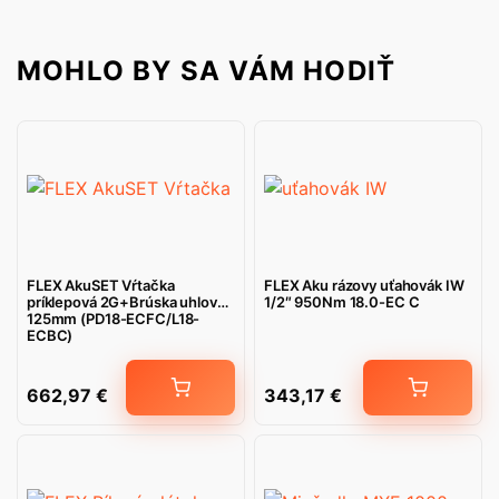
MOHLO BY SA VÁM HODIŤ
FLEX AkuSET Vŕtačka
FLEX Aku rázovy uťahovák IW
príklepová 2G+Brúska uhlová
1/2″ 950Nm 18.0-EC C
125mm (PD18-ECFC/L18-
ECBC)
662,97
€
343,17
€