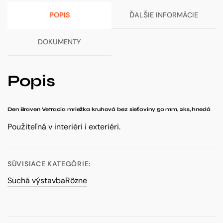
sieťoviny
POPIS
ĎALŠIE INFORMÁCIE
50
mm,
2ks,
DOKUMENTY
hnedá
Popis
Den Braven Vetracia mriežka kruhová bez sieťoviny 50 mm, 2ks, hnedá
Použiteľná v interiéri i exteriéri.
SÚVISIACE KATEGÓRIE:
Suchá výstavba
Rôzne