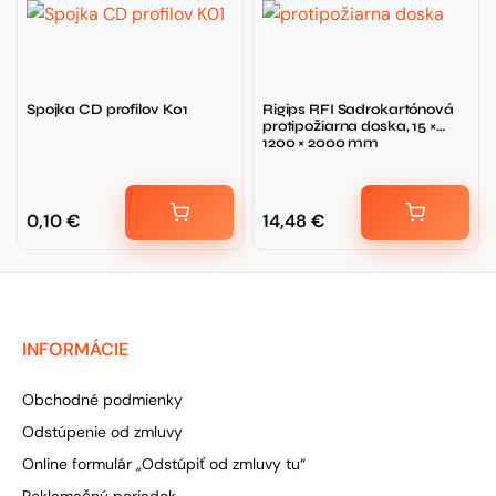
Spojka CD profilov K01
Rigips RFI Sadrokartónová
protipožiarna doska, 15 ×
1200 × 2000 mm
0,10
€
14,48
€
INFORMÁCIE
Obchodné podmienky
Odstúpenie od zmluvy
Online formulár „Odstúpiť od zmluvy tu“
Reklamačný poriadok