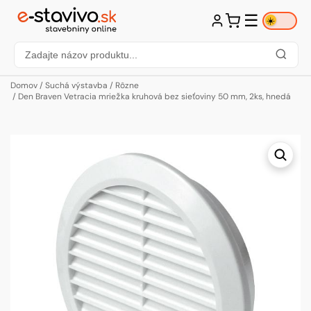
☰
☀️
Domov
/
Suchá výstavba
/
Rôzne
/ Den Braven Vetracia mriežka kruhová bez sieťoviny 50 mm, 2ks, hnedá