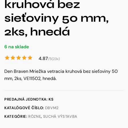
kruhová bez
sieťoviny 50 mm,
2ks, hnedá
6 na sklade
4.87
/5
(23x)
Den Braven Mriežka vetracia kruhová bez sieťoviny 50
mm, 2ks, VE11502, hnedá.
PREDAJNÁ JEDNOTKA: KS
KATALÓGOVÉ ČÍSLO:
DBVM2
KATEGÓRIE:
RÔZNE
,
SUCHÁ VÝSTAVBA