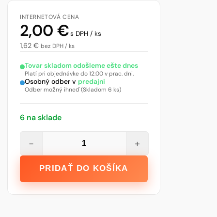
INTERNETOVÁ CENA
2,00
€
s DPH / ks
1,62
€
bez DPH / ks
Tovar skladom odošleme ešte dnes
Platí pri objednávke do 12:00 v prac. dni.
Osobný odber v
predajni
Odber možný ihneď (Skladom 6 ks)
6 na sklade
množstvo
−
+
Den
Braven
PRIDAŤ DO KOŠÍKA
Vetracia
mriežka
kruhová
bez