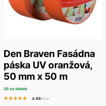
Den Braven Fasádna
páska UV oranžová,
50 mm x 50 m
39 na sklade
4.86
/5
(7x)