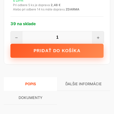
s DPH
Pri odbere 5 ks je doprava
2,48
€
Alebo pri odbere 14 ks máte dopravu
ZDARMA
39 na sklade
množstvo
−
+
Den
Braven
PRIDAŤ DO KOŠÍKA
Fasádna
páska
UV
oranžová,
50
POPIS
ĎALŠIE INFORMÁCIE
mm
x
50
DOKUMENTY
m