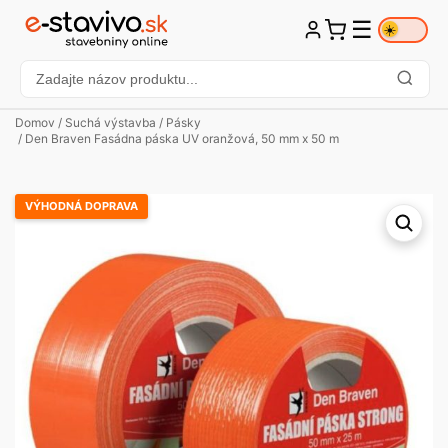
☰
☀️
Domov
/
Suchá výstavba
/
Pásky
/ Den Braven Fasádna páska UV oranžová, 50 mm x 50 m
VÝHODNÁ DOPRAVA