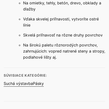
Na omietky, tehly, betón, drevo, obklady a
dlažby
Vďaka skvelej priľnavosti, vytvoríte ostré
línie
Skvelá priľnavosť na rôzne druhy povrchov
Na širokú paletu rôznorodých povrchov,
zahrnujúcich: vopred natrené steny a stropy,
podlahové lišty aj.
SÚVISIACE KATEGÓRIE:
Suchá výstavba
Pásky