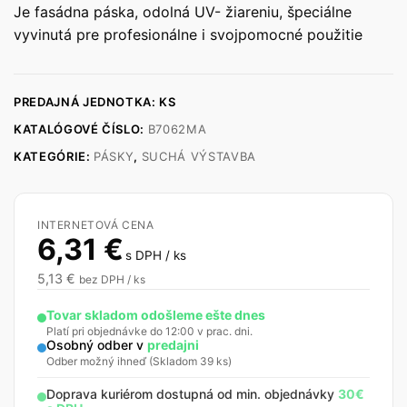
Je fasádna páska, odolná UV- žiareniu, špeciálne
vyvinutá pre profesionálne i svojpomocné použitie
PREDAJNÁ JEDNOTKA: KS
KATALÓGOVÉ ČÍSLO:
B7062MA
KATEGÓRIE:
PÁSKY
,
SUCHÁ VÝSTAVBA
INTERNETOVÁ CENA
6,31
€
s DPH / ks
5,13
€
bez DPH / ks
Tovar skladom odošleme ešte dnes
Platí pri objednávke do 12:00 v prac. dni.
Osobný odber v
predajni
Odber možný ihneď (Skladom 39 ks)
Doprava kuriérom dostupná od min. objednávky
30€