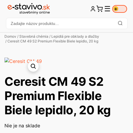
☰
☀️
Domov
/
Stavebná chémia
/
Lepidlá pre obklady a dlažby
/ Ceresit CM 49 S2 Premium Flexible Biele lepidlo, 20 kg
Ceresit CM 49 S2
Premium Flexible
Biele lepidlo, 20 kg
Nie je na sklade