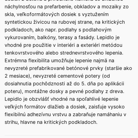
náchylnosťou na prefarbenie, obkladov a mozaiky zo
skla, veľkoformátových dosiek s vyztužením
syntetickou živicou na rubovej strane, na kritických
podkladoch, ako napr. podlahy s podlahovým
vykurovaním, balkóny, terasy a fasády. Lepidlo je
vhodné pre použitie v interiéri a exteriéri metódou
tenkovrstvového alebo strednevrstvového lepenia.
Extrémna flexibilita umožňuje lepenie najmä na
nevyzreté prefabrikované betónové prvky (staršie ako
2 mesiace), nevyzreté cementové potery (od
dosiahnutia pochôdznosti až do 5. dňa po aplikácii
poteru), montážne dosky a pevné podlahy z dreva.
Lepidlo je obzvlášť vhodné na spoľahlivé lepenie
veľkých formátov dlažieb a dosiek, zaisťuje vysoko
flexibilnú adhezívnu vrstvu a zabraňuje namáhaniu v
strihu, hlavne na kritických podkladoch.