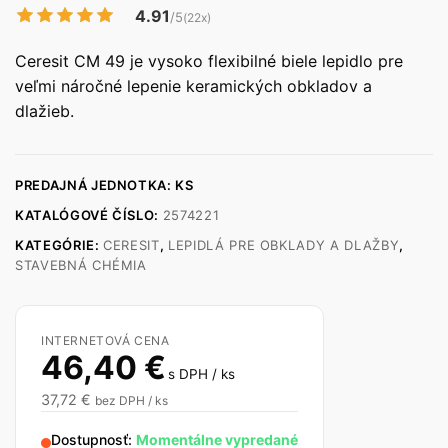
4.91
/5
(22x)
Ceresit CM 49 je vysoko flexibilné biele lepidlo pre
veľmi náročné lepenie keramických obkladov a
dlažieb.
PREDAJNÁ JEDNOTKA: KS
KATALÓGOVÉ ČÍSLO:
2574221
KATEGÓRIE:
CERESIT
,
LEPIDLÁ PRE OBKLADY A DLAŽBY
,
STAVEBNÁ CHÉMIA
INTERNETOVÁ CENA
46,40
€
s DPH / ks
37,72
€
bez DPH / ks
Dostupnosť:
Momentálne vypredané