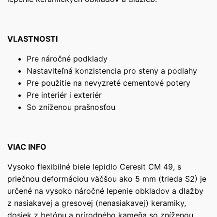
VLASTNOSTI
Pre náročné podklady
Nastaviteľná konzistencia pro steny a podlahy
Pre použitie na nevyzreté cementové potery
Pre interiér i exteriér
So zníženou prašnosťou
VIAC INFO
Vysoko flexibilné biele lepidlo Ceresit CM 49, s
priečnou deformáciou väčšou ako 5 mm (trieda S2) je
určené na vysoko náročné lepenie obkladov a dlažby
z nasiakavej a gresovej (nenasiakavej) keramiky,
dosiek z betónu a prírodného kameňa so zníženou