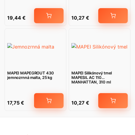
19,44
€
10,27
€
MAPEI MAPEGROUT 430
MAPEI Silikónový tmel
jemnozrnná malta, 25 kg
MAPESIL AC 110
MANHATTAN, 310 ml
17,75
€
10,27
€