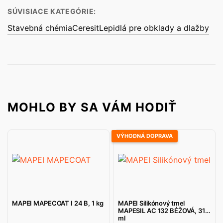
SÚVISIACE KATEGÓRIE:
Stavebná chémia
Ceresit
Lepidlá pre obklady a dlažby
MOHLO BY SA VÁM HODIŤ
VÝHODNÁ DOPRAVA
MAPEI MAPECOAT I 24 B, 1 kg
MAPEI Silikónový tmel
MAPESIL AC 132 BÉŽOVÁ, 310
ml